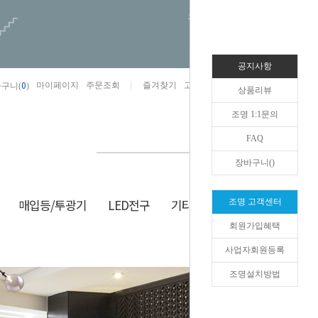
오늘하루 열지않음
공지사항
0
마이페이지
주문조회
즐겨찾기
고객센터
카카오톡채널/상담
구니(
)
상품리뷰
조명 1:1문의
FAQ
장바구니(
)
매입등/투광기
LED전구
기타/잡화
생활/건강
조명 고객센터
회원가입혜택
HOME
>
주방조명
>
욕실등
사업자회원등록
조명설치방법