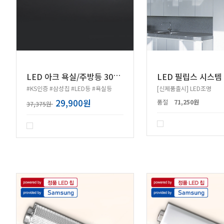
L
ED 아크 욕실/주방등 30W 삼성칩
#KS인증 #삼성칩 #LED등 #욕실등
[신제품출시] LED조명
29,900원
품절
71,250원
37,375원