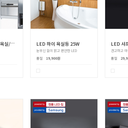
L
ED 필립스 시스템 욕실/주방등 30W 필립스칩
LED 하이 욕실등 25W
눈부신 없이 밝고 편안한 LED
견고하고 마
품절
19,900원
품절
29,