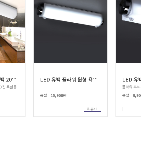
L
ED 스마트 터널 유백 20W LG칩
L
ED 유백 플라워 원형 욕실2등 20W
D칩 욕실등!
플라워 무늬
품절
15,900원
품절
9,9
리뷰 : 1