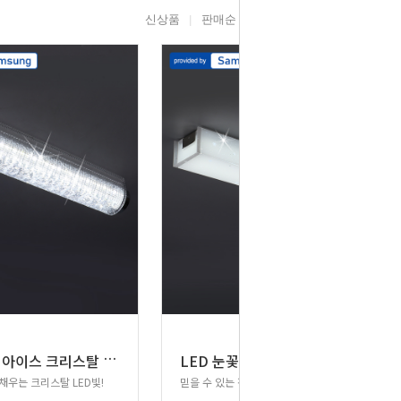
신상품
판매순
높은가격
낮은가격
L
ED KR 아이스 크리스탈 욕실등 20W 삼성칩
L
ED 눈꽃 사각 방습 욕실등 20W 삼성칩
채우는 크리스탈 LED빛!
믿을 수 있는 정품 삼성칩 LED방습 주방등!