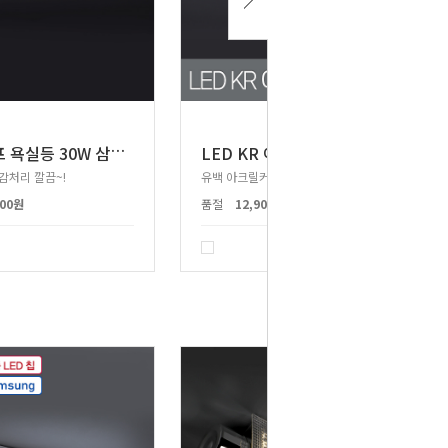
L
ED 샤프 욕실등 30W 삼성칩
L
ED KR 아이스 유백 욕실등 20W 삼성칩
감처리 깔끔~!
유백 아크릴커버로 공간을 밝고 편안하게!
900원
품절
12,900원
리뷰 : 1