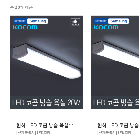
20
총
개 제품
원
하 LED 코콤 방습 욕실등 20W 삼성칩 주광색 450MM
[신제품출시] LED조명
[신제품출시] LED조명