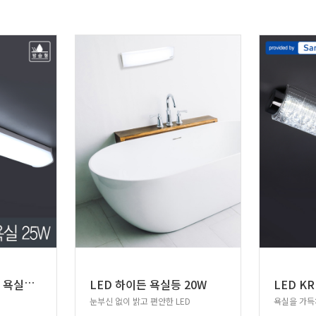
원
하 LED 코콤 방습 욕실등 25W 삼성칩 주광색 600MM
LED 하이든 욕실등 20W
눈부신 없이 밝고 편안한 LED
욕실을 가득