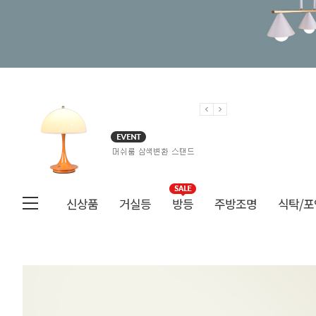
신상품
거실등
방등
주방조명
식탁/포