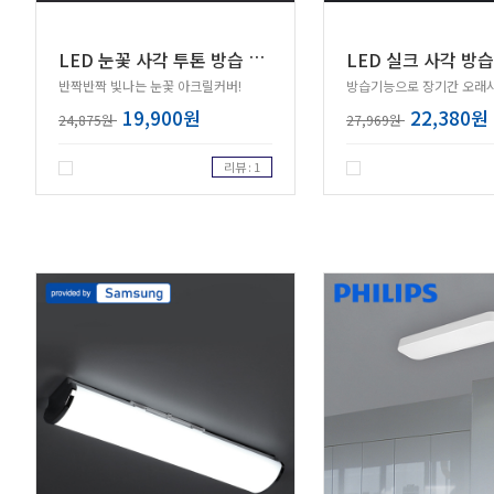
L
ED 눈꽃 사각 투톤 방습 욕실등 20W 삼성칩
반짝반짝 빛나는 눈꽃 아크릴커버!
방습기능으로 장기간 오래사
19,900원
22,380원
24,875원
27,969원
리뷰 : 1