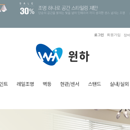
로그인
회원가입
장바
인트
레일조명
벽등
현관/센서
스탠드
실내/실외