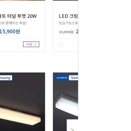
L
ED 크림 사각 방습 욕실등 20W 삼성칩
마트 터널 투명 20W
으로 환해지는 욕실!
방습기능으로 장기간 오래사용!
15,900원
24,870원
31,090원
리뷰 : 1