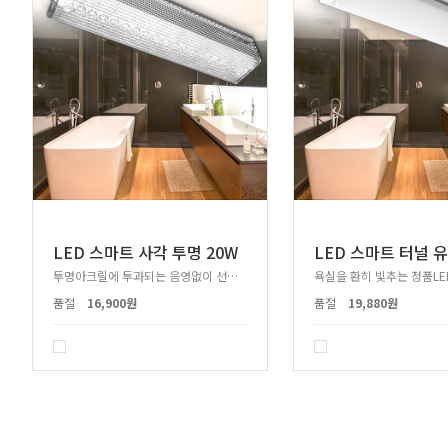
LED 스마트 사각 투명 20W
투명아크릴에 투과되는 음영없이 선명한 빛!
욕실을 환히 빛추는 정품LE
품절
16,900원
품절
19,880원