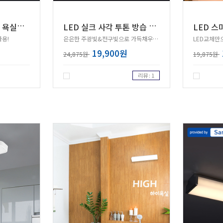
L
ED 실크 사각 방습 욕실등 20W 삼성칩
L
ED 실크 사각 투톤 방습 욕실등 20W 삼성칩
LED 스
용!
은은한 주광빛&전구빛으로 가득채우는 욕실!
LED교체만
19,900원
24,875원
19,875원
리뷰 : 1