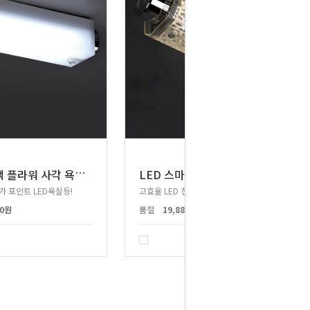
L
ED 유백 플라워 사각 욕실1등 15W
LED 스마트 터널 투명 10W
가 포인트 LED욕실등!
고효율 LED 친환경 안정인증 조명!
00원
품절
19,880원