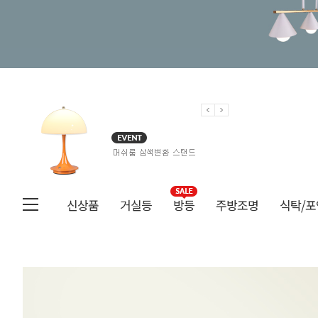
신상품
거실등
방등
주방조명
식탁/포