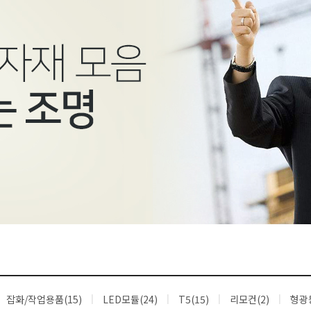
잡화/작업용품(15)
LED모듈(24)
T5(15)
리모컨(2)
형광등