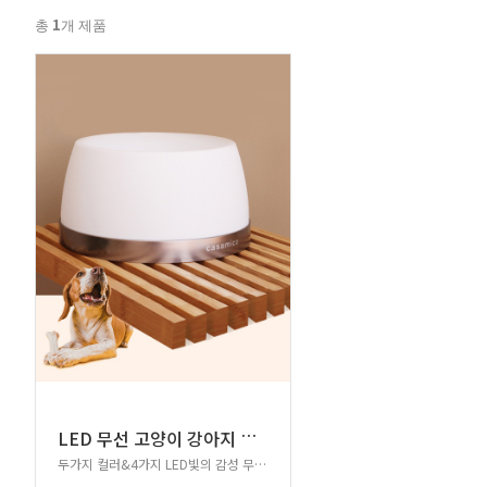
1
총
개 제품
L
ED 무선 고양이 강아지 물그릇 밥그릇
두가지 컬러&4가지 LED빛의 감성 무드등 식기