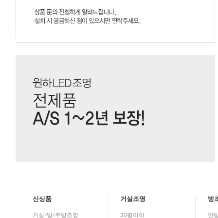
신상품
거실조명
방
거실/방/주방조명
20평이하
안