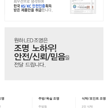
조명
주방/욕실 조명
식탁/포인트 조명
방
주방등
2인 식탁