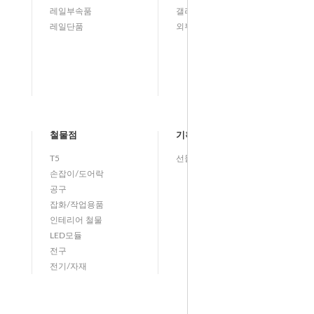
레일부속품
갤러리벽등(그림벽등)
레일단품
외부등/실외등
철물점
기획전
T5
선물기획전
손잡이/도어락
공구
잡화/작업용품
인테리어 철물
LED모듈
전구
전기/자재