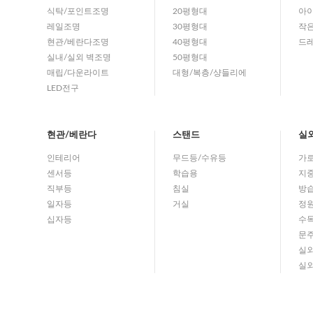
식탁/포인트조명
20평형대
아이
레일조명
30평형대
작
현관/베란다조명
40평형대
드
실내/실외 벽조명
50평형대
매립/다운라이트
대형/복층/샹들리에
LED전구
현관/베란다
스탠드
실
인테리어
무드등/수유등
가
센서등
학습용
지
직부등
침실
방
일자등
거실
정
십자등
수
문
실
실