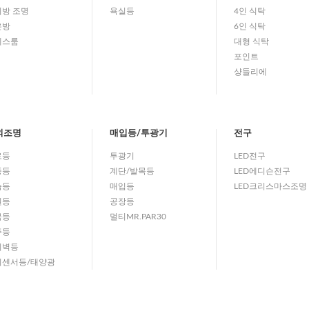
방 조명
욕실등
4인 식탁
은방
6인 식탁
레스룸
대형 식탁
포인트
샹들리에
외조명
매입등/투광기
전구
로등
투광기
LED전구
중등
계단/발목등
LED에디슨전구
습등
매입등
LED크리스마스조명
원등
공장등
목등
멀티MR.PAR30
주등
외벽등
외센서등/태양광