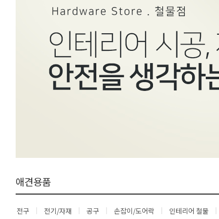
애견용품
전구
전기/자재
공구
손잡이/도어락
인테리어 철물