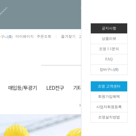
오늘하루 열지않음
공지사항
0
마이페이지
주문조회
즐겨찾기
고객센터
카카오톡채널/상담
구니(
)
상품리뷰
조명 1:1문의
FAQ
장바구니(
0
)
매입등/투광기
LED전구
기타/잡화
생활/건강
조명 고객센터
회원가입혜택
HOME
>
기타/잡화
>
애견용품
사업자회원등록
조명설치방법