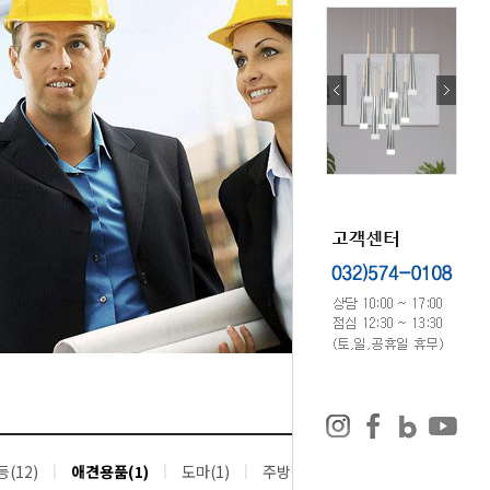
(12)
애견용품(1)
도마(1)
주방잡화(2)