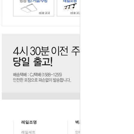
레일조명
벽조명
레일세트
인테리어