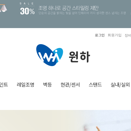
로그인
회원가입
장바
인트
레일조명
벽등
현관/센서
스탠드
실내/실외