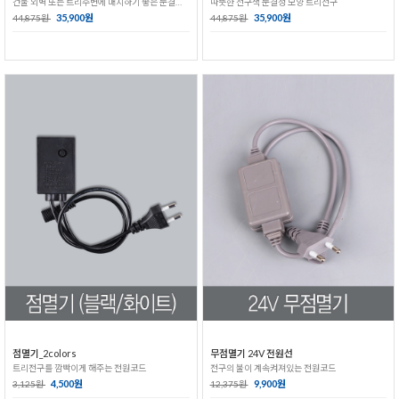
건물 외벽 또는 트리주변에 매치하기 좋은 눈결정 전구입니다.
따뜻한 전구색 눈결정 모양 트리전구
35,900원
35,900원
44,875원
44,875원
점멸기_2colors
무점멸기 24V 전원선
트리전구를 깜빡이게 해주는 전원코드
전구의 불이 계속켜져있는 전원코드
4,500원
9,900원
3,125원
12,375원