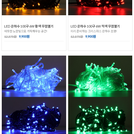
LED 은하수 100구 6W 황색 무점멸기
LED 은하수 100구 6W 적색 무점멸기
따듯한 노란빛으로 가득채우는 공간!
미리 준비하는 크리스마스 은하수 조명!
9,900원
9,900원
12,375원
12,375원