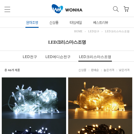
원하조명
신상품
타임세일
베스트리뷰
HOME
LED전구
LED크리스마스조명
LED크리스마스조명
LED전구
LED에디슨전구
LED크리스마스조명
총
46
개 제품
신상품
판매순
높은가격
낮은가격