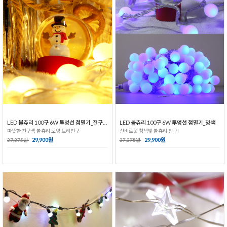
LED 볼츄리 100구 6W 투명선 점멸기_전구색
LED 볼츄리 100구 6W 투명선 점멸기_청색
따뜻한 전구색 볼츄리 모양 트리전구
신비로운 청색빛 볼츄리 전구!
29,900원
29,900원
37,375원
37,375원