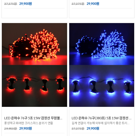
29,900원
29,900원
37,375원
37,375원
LED 은하수 76구 5조 15W 검정선 무점멸기_적색
LED 은하수 76구(380조) 5조 15W 검정선 무점멸기_청색
풍성하고 화려한 크리스마스 분위기 연출
길게 연결이 가능해 외부에 설치하기 좋은 트리전구!
29,900원
29,900원
29,900원
37,375원