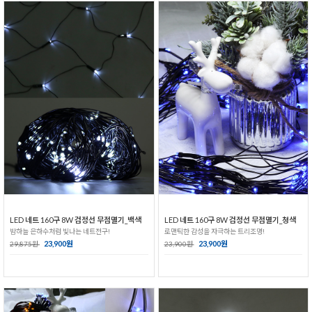
LED 네트 160구 8W 검정선 무점멸기_백색
LED 네트 160구 8W 검정선 무점멸기_청색
밤하늘 은하수처럼 빛나는 네트전구!
로맨틱한 감성을 자극하는 트리조명!
23,900원
23,900원
29,875원
23,900원