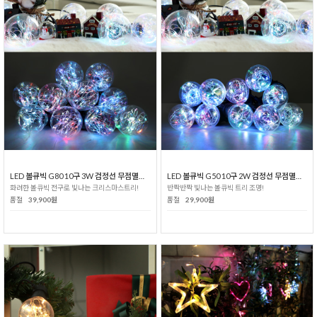
LED 볼큐빅 G80 10구 3W 검정선 무점멸기_RGB색
LED 볼큐빅 G50 10구 2W 검정선 무점멸기_RGB색
화려한 볼큐빅 전구로 빛나는 크리스마스트리!
반짝반짝 빛나는 볼큐빅 트리 조명!
품절
39,900원
품절
29,900원