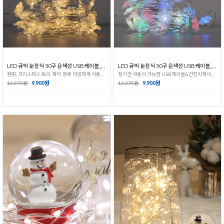
LED 큐빅 눈장식 50구 은색선 USB케이블_전구색
LED 큐빅 눈장식 50구 은색선 USB케이블_RGB색
캠핑, 크리스마스 트리, 파티 등에 다양하게 사용가능한 조명
장기간 사용이 가능한 USB케이블&건전지케이스형 트리전구!
9,900원
9,900원
12,375원
12,375원