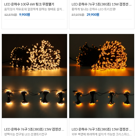
LED 은하수 100구 6W 핑크 무점멸기
LED 은하수 76구 5조(380조) 15W 검정선 무점멸기_백색
움직임이 자유로워 깔끔하게 원하는 형태로 설치가능!
환하게 빛나는 은하수 LED 트리조명!
9,900원
29,900원
12,375원
37,375원
LED 은하수 76구 5조(380조) 15W 검정선 무점멸기_전구색
LED 은하수 76구 5조(380조) 15W 검정선 무점멸기_황색
반짝이는 전구빛 LED 조명트리전구
외부 벽면에 화려하게 설치가 가능한 크리스마스 트리전구!