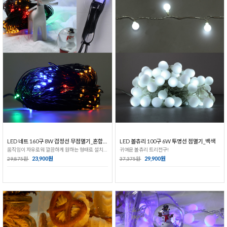
LED 네트 160구 8W 검정선 무점멸기_혼합색
LED 볼츄리 100구 6W 투명선 점멸기_백색
움직임이 자유로워 깔끔하게 원하는 형태로 설치가능!
귀여운 볼츄리 트리전구!
23,900원
29,900원
29,875원
37,375원