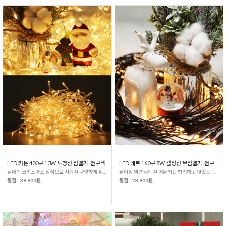
LED 커튼 400구 10W 투명선 점멸기_전구색
LED 네트 160구 8W 검정선 무점멸기_전구색
실내외 크리스마스 장식으로 사계절 다양하게 활용 가능!
유리창,벽면등에 잘 어울리는 화려하고 멋있는 감성조명!
품절
39,900원
품절
23,900원