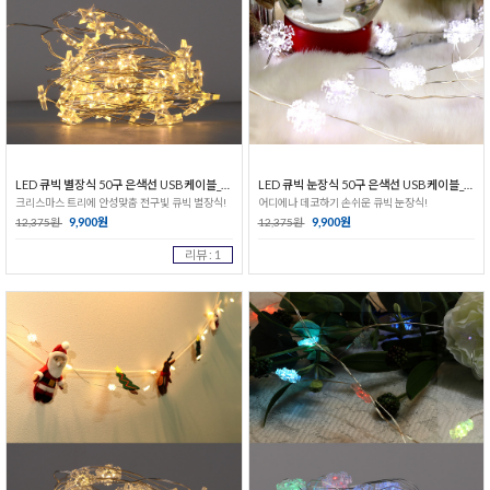
LED 큐빅 별장식 50구 은색선 USB케이블_전구색
LED 큐빅 눈장식 50구 은색선 USB케이블_백색
크리스마스 트리에 안성맞춤 전구빛 큐빅 별장식!
어디에나 데코하기 손쉬운 큐빅 눈장식!
9,900원
9,900원
12,375원
12,375원
리뷰 : 1