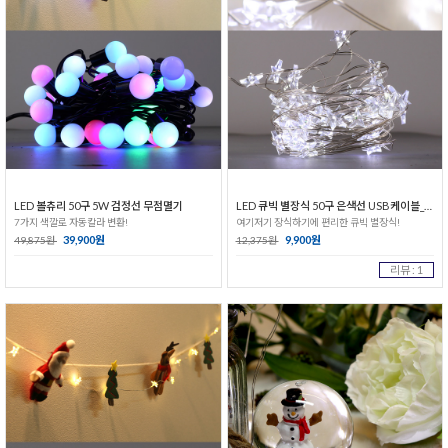
LED 볼츄리 50구 5W 검정선 무점멸기
LED 큐빅 별장식 50구 은색선 USB케이블_백색
7가지 색깔로 자동칼라 변환!
여기저기 장식하기에 편리한 큐빅 별장식!
39,900원
9,900원
49,875원
12,375원
리뷰 : 1