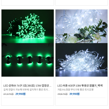
LED 은하수 76구 5조(380조) 15W 검정선 무점멸기_녹색
LED 커튼 400구 10W 투명선 점멸기_백색
길게 연결이 가능해 외부에 설치하기 좋은 트리전구!
가로수&정원 꾸미기에 좋은 트리조명
29,900원
39,900원
37,375원
49,875원