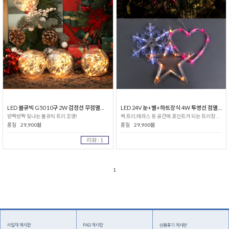
LED 볼큐빅 G50 10구 2W 검정선 무점멸기_전구색
LED 24V 눈+별+하트장식 4W 투명선 점멸기
반짝반짝 빛나는 볼큐빅 트리 조명!
벽,트리,테라스 등 공간에 포인트가 되는 트리장식전구!
품절
29,900원
품절
29,900원
리뷰 : 1
1