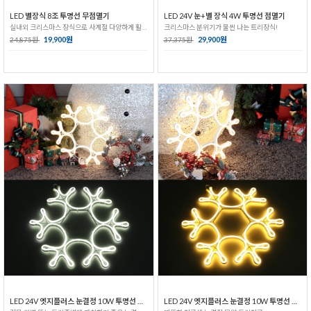
LED 별장식 8조 투명선 무점멸기
LED 24V 눈+별 장식 4W 투명선 점멸기
실내외 크리스마스 장식으로 사계절 다양하게 활용 가능!
크리스마스 분위기가 물씬 나는 트리장식!
19,900원
29,900원
24,875원
37,375원
LED 24V 엣지플러스 눈결정 10W 투명선 무점멸기
LED 24V 엣지플러스 눈결정 10W 투명선 무점멸기