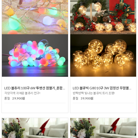
LED 볼츄리 100구 6W 투명선 점멸기_혼합칼라
LED 볼큐빅 G80 10구 3W 검정선 무점멸기_전구색
각양각색 귀여운 볼츄리 전구!
반짝반짝 빛나는 볼큐빅 트리 조명!
품절
29,900원
품절
39,900원