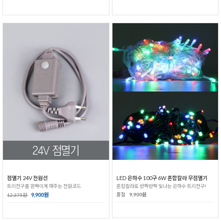
점멸기 24V 전원선
LED 은하수 100구 6W 혼합칼라 무점멸기
트리전구를 깜빡이게 해주는 전원코드
혼합칼라로 반짝반짝 빛나는 은하수 트리전구!
9,900원
품절
9,900원
12,375원