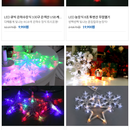
LED 큐빅 은하수장식 100구 은색선 USB케이블_RGB색
LED 눈장식 8조 투명선 무점멸기
다채롭게 빛나는 RGB색 은하수 장식 트리조명!
반짝반짝 빛나는 혼합칼라 눈장식!
9,900원
19,900원
12,375원
24,875원