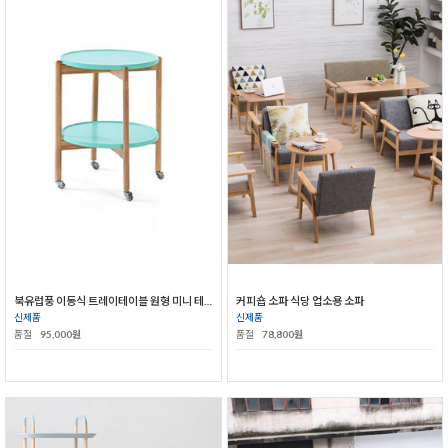
북유럽풍 이동식 트레이테이블 원형 미니 테이블
커피숍 소파 식당 업소용 소파
신제품
신제품
품절
95,000원
품절
78,800원