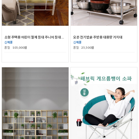
소형 주택용 어린이 철제 침대 주니어 침대 철제 침대
오븐 전기밥솥 주방용 대용량 거치대
신제품
신제품
품절
105,000원
품절
25,500원