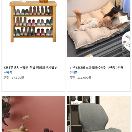
대나무 벤치 신발장 신발 정리대 단계별 신발 수납장
빈백 다다미 소파 접을수있는 1인용 2인용 소파
신제품
신제품
품절
37,500원
품절
111,000원