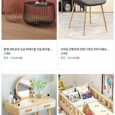
철제 새장모양 수납 티테이블 거실 테이블 소형 대형
사무실 간편의자 간편 디자인 의자 다용도 의자
신제품
신제품
품절
118,800원
품절
125,000원