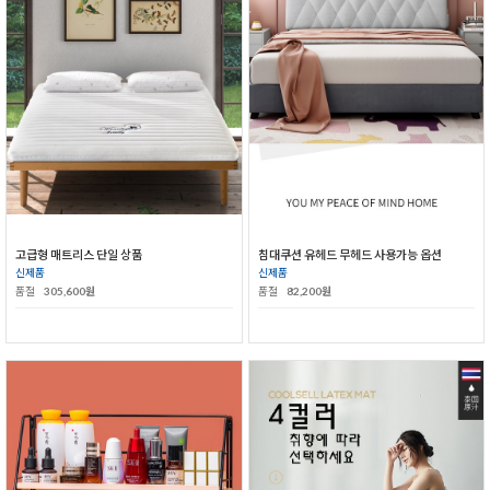
고급형 매트리스 단일 상품
침대쿠션 유헤드 무헤드 사용가능 옵션
신제품
신제품
품절
305,600원
품절
82,200원