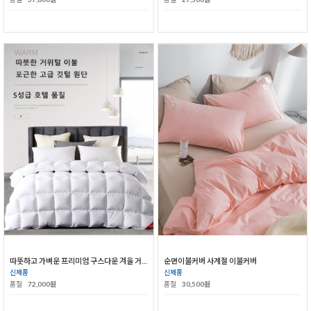
따뜻하고 가벼운 프리미엄 구스다운 겨울 거위털이불
순면이불커버 사계절 이불커버
신제품
신제품
품절
72,000원
품절
30,500원