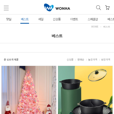
핫딜
베스트
세일
신상품
이벤트
스페셜샵
베스
HOME
베스트
베스트
총
135
개 제품
신상품
판매순
높은가격
낮은가격