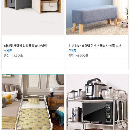
대나무 서랍식 화장품 잡화 수납함
린넨 원단 북유럽 현관 스툴의자 심플 모던의자
신제품
신제품
품절
43,500원
품절
48,500원