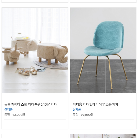
동물 캐릭터 스툴 의자 쪽걸상 DIY 의자
커피숍 의자 인테리어 업소용 의자
신제품
신제품
품절
43,000원
품절
99,800원