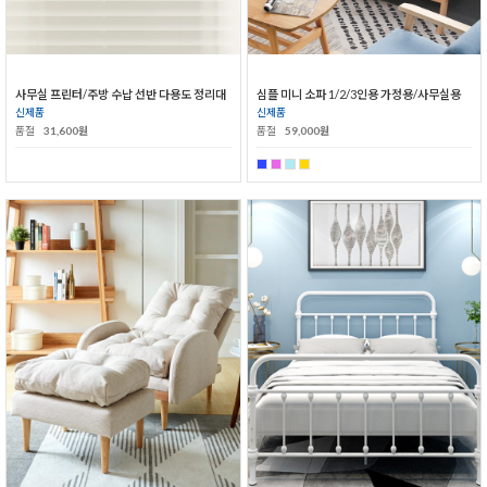
사무실 프린터/주방 수납 선반 다용도 정리대
심플 미니 소파 1/2/3인용 가정용/사무실용
신제품
신제품
품절
31,600원
품절
59,000원