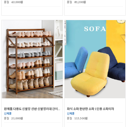
품절
63,000원
품절
81,200원
완제품 다용도 신발장 선반 신발정리대 간이신발장
좌식 소파 편안한 소파 1인용 소파의자
신제품
신제품
품절
21,000원
품절
115,500원