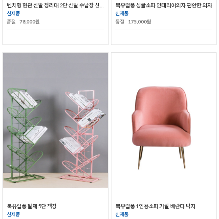
벤치형 현관 신발 정리대 2단 신발 수납장 신발장
북유럽풍 싱글소파 인테리어의자 편안한 의자
신제품
신제품
품절
78,000원
품절
175,000원
북유럽풍 철제 5단 책장
북유럽풍 1인용소파 거실 베란다 탁자
신제품
신제품