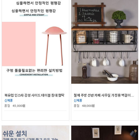
북유럽 인스타 감성 사이드 테이블 침대 협탁
철제 주방 선반 카페 사무실 가정용 벽걸이 선반
신제품
신제품
품절
45,000원
품절
48,000원