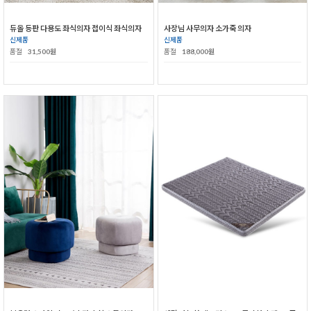
듀올 등판 다용도 좌식의자 접이식 좌식의자
사장님 사무의자 소가죽 의자
신제품
신제품
품절
31,500원
품절
188,000원