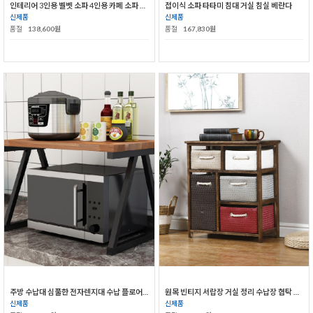
인테리어 3인용 벨벳 소파 4인용 카페 소파 의자
접이식 소파 타타미 침대 거실 침실 베란다
신제품
신제품
품절
138,600원
품절
167,830원
주방 수납대 심풀한 전자렌지대 수납 플로어 스탠드
원목 빈티지 서랍장 거실 정리 수납장 협탁 다층
신제품
신제품