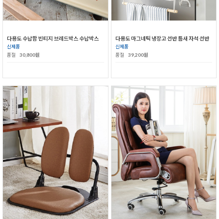
다용도 수납함 빈티지 브레드박스 수납박스
다용도 마그네틱 냉장고 선반 틈새 자석 선반
신제품
신제품
품절
30,800원
품절
39,200원