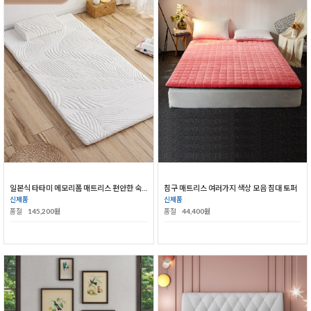
일본식 타타미 메모리폼 매트리스 편안한 숙면
침구 매트리스 여러가지 색상 모음 침대 토퍼
신제품
신제품
품절
145,200원
품절
44,400원