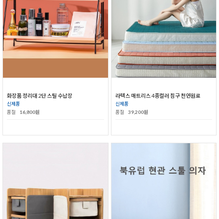
화장품 정리대 2단 스틸 수납장
라텍스 매트리스 4종컬러 침구 천연원료
신제품
신제품
품절
16,800원
품절
39,200원