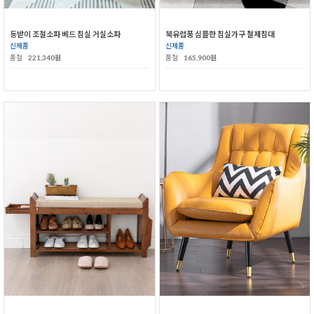
등받이 조절소파 베드 침실 거실소파
북유럽풍 심플한 침실가구 철제침대
신제품
신제품
품절
221,340원
품절
165,900원