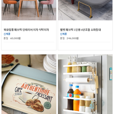
북유럽풍 패브릭 인테리어 의자 식탁의자
벨벳 패브릭 1인용 6단조절 소파침대
신제품
신제품
품절
60,000원
품절
246,000원