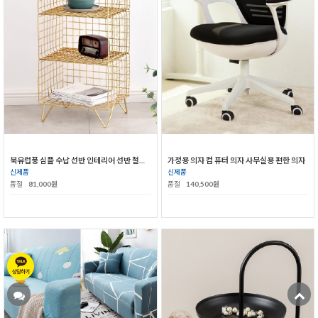
북유럽풍 심플 수납 선반 인테리어 선반 철제 선반
가정용 의자 컴 퓨터 의자 사무실용 편한 의자
신제품
신제품
품절
81,000원
품절
140,500원