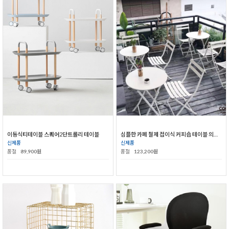
이동식티테이블 스퀘어2단트롤리 테이블
심플한 카페 철제 접이식 커피숍 테이블 의자 세트
신제품
신제품
품절
89,900원
품절
123,200원