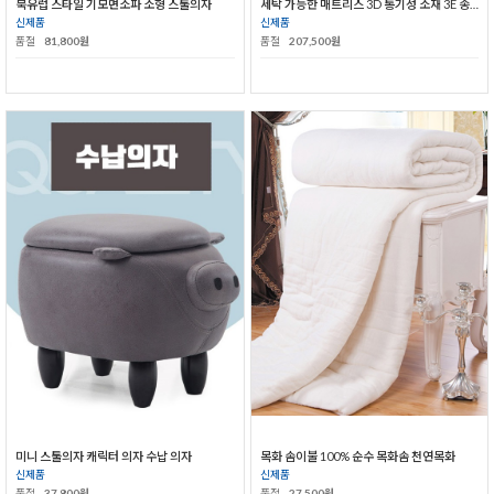
북유럽 스타일 기모면소파 소형 스툴의자
세탁 가능한 매트리스 3D 통기성 소재 3E 종려나무 매트리스
신제품
신제품
품절
81,800원
품절
207,500원
미니 스툴의자 캐릭터 의자 수납 의자
목화 솜이불 100% 순수 목화솜 천연목화
신제품
신제품
품절
37,800원
품절
27,500원