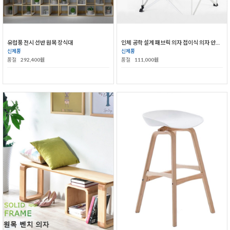
유럽풍 전시 선반 원목 장식대
인체 공학 설계 패브릭 의자 접이식 의자 안락 의자
신제품
신제품
품절
292,400원
품절
111,000원