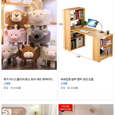
특가 미니스툴의자 황소 토끼 세트 캐릭터의자
북유럽풍 원탁 협탁 모던 심플
신제품
신제품
품절
45,000원
품절
82,600원