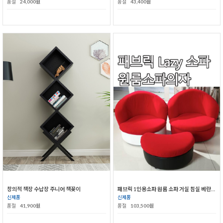
품절
24,000원
품절
43,400원
창의적 책장 수납장 주니어 책꽂이
패브릭 1인용소파 원룸 소파 거실 침실 베란다소파
신제품
신제품
품절
41,900원
품절
103,500원