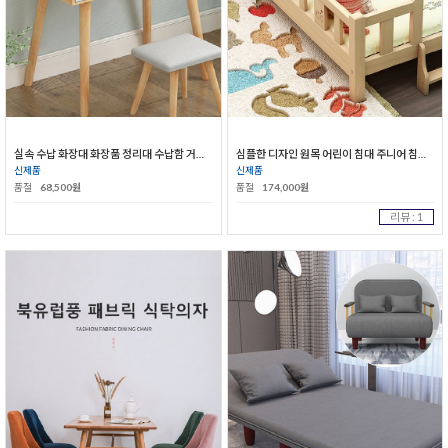
실속 수납 화장대 화장품 정리대 수납함 거울 세트
심플한 디자인 원목 어린이 침대 주니어 침대 학생침대
신제품
신제품
품절
68,500원
품절
174,000원
리뷰 : 1