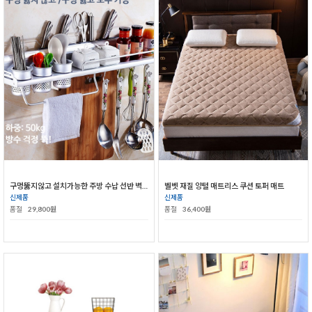
구멍뚫지않고 설치가능한 주방 수납 선반 벽걸이선반
벨벳 재질 양털 매트리스 쿠션 토퍼 매트
신제품
신제품
품절
29,800원
품절
36,400원