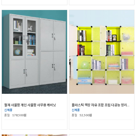
철재 사물함 개인 사물함 사무용 캐비닛
플라스틱 책장 자유 조합 조립 다공능 정리대 수납장
신제품
신제품
품절
178,500원
품절
52,500원