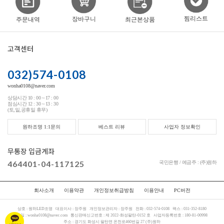
찜리스트
장바구니
주문내역
최근본상품
고객센터
032)574-0108
wonha0108@naver.com
상담시간 10 : 00 ~ 17 : 00
점심시간 12 : 30 ~ 13 : 30
(토,일,공휴일 휴무)
원하조명 1:1문의
베스트 리뷰
사업자 정보확인
무통장 입금계좌
464401-04-117125
국민은행 / 예금주 : (주)원하
회사소개
이용약관
개인정보취급방침
이용안내
PC버전
상호 :
원하LED조명
대표이사 :
장주원
개인정보관리자 :
장주원
전화 :
032-574-0108
팩스 :
031-352-8180
메일 :
wonha0108@naver.com
통신판매신고번호 :
제 2022-화성팔탄-0152 호
사업자등록번호 :
180-81-00998
주소 :
경기도 화성시 팔탄면 온천로460번길 27 (주)원하