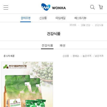
원하조명
신상품
타임세일
베스트리뷰
HOME
생활/건강
건강식품
건강식품
건강식품
패션
총
1
개 제품
신상품
판매순
높은가격
낮은가격