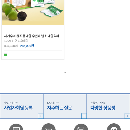
사계우미 원조 똥매실 수변과 발효 매실약과 15개 10팩
100% 천연 발효매실
286,000원
300,000원
1