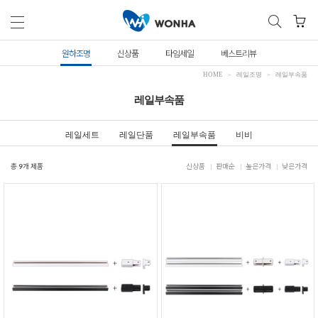
원하조명
신상품
타임세일
베스트리뷰
HOME
레일조명
레일부속품
레일부속품
레일세트
레일단품
레일부속품
비비
총
9
개 제품
신상품
판매순
높은가격
낮은가격