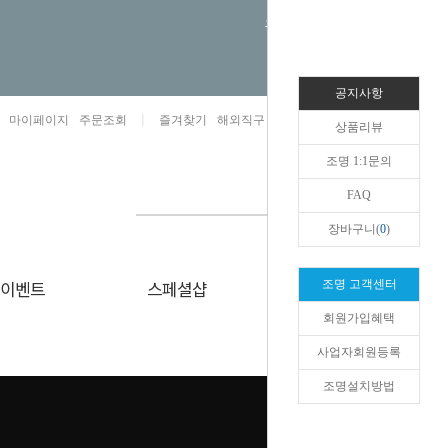
오늘하루 열지않음
공지사항
마이페이지
주문조회
즐겨찾기
해외직구 1:1문의
카카오톡채널/상담
상품리뷰
조명 1:1문의
FAQ
장바구니(
0
)
이벤트
스페셜샵
리얼리뷰
조명 고객센터
회원가입혜택
HOME
>
취미/펫
>
악기
사업자회원등록
조명설치방법