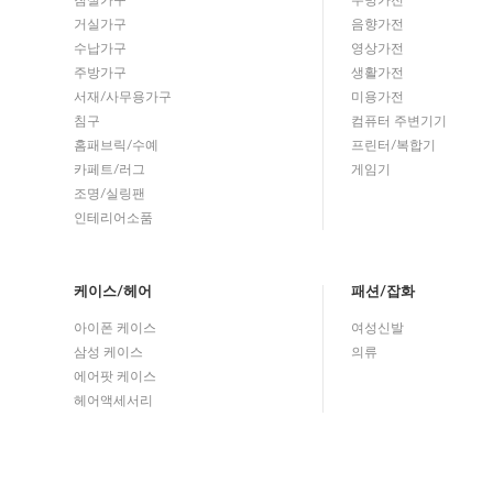
침실가구
주방가전
거실가구
음향가전
수납가구
영상가전
주방가구
생활가전
서재/사무용가구
미용가전
침구
컴퓨터 주변기기
홈패브릭/수예
프린터/복합기
카페트/러그
게임기
조명/실링팬
인테리어소품
케이스/헤어
패션/잡화
아이폰 케이스
여성신발
삼성 케이스
의류
에어팟 케이스
헤어액세서리