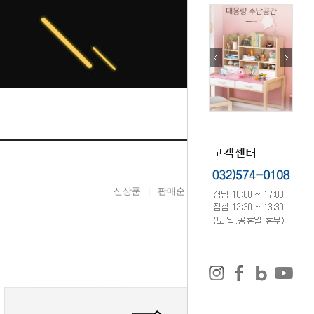
신상품
판매순
높은가격
낮은가격