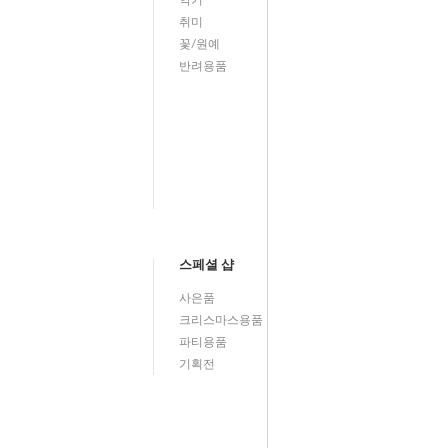
악기
취미
꽃/원예
반려용품
스페셜 샵
사은품
크리스마스용품
파티용품
기획전