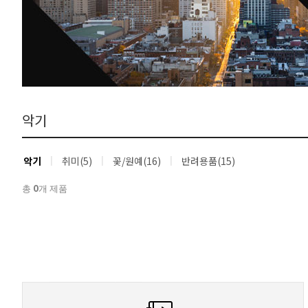
악기
악기
취미(5)
꽃/원예(16)
반려용품(15)
0
총
개 제품