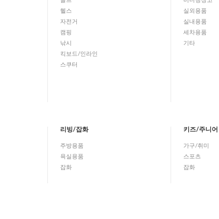
골프
미니냉장고
헬스
실외용품
자전거
실내용품
캠핑
세차용품
낚시
기타
킥보드/인라인
스쿠터
리빙/잡화
키즈/주니어
주방용품
가구/취미
욕실용품
스포츠
잡화
잡화