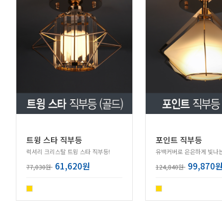
트윙 스타 직부등
포인트 직부등
럭셔리 크리스탈 트윙 스타 직부등!
유백커버로 은은하게 빛나는
61,620원
99,870
77,030원
124,840원