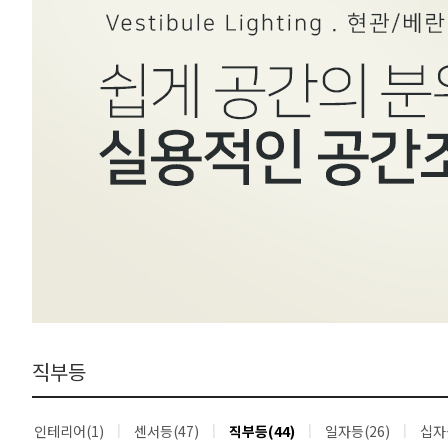
직부등
인테리어(1)
센서등(47)
직부등(44)
일자등(26)
십자등