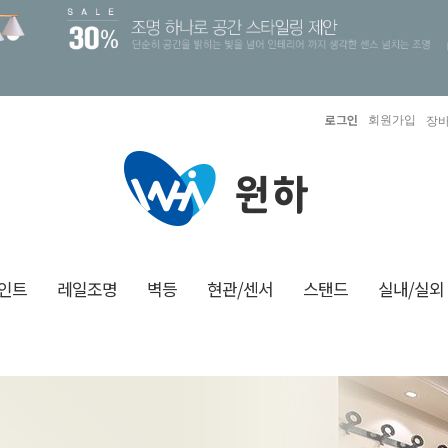
로그인
회원가입
장바
인트
레일조명
벽등
현관/센서
스탠드
실내/실외