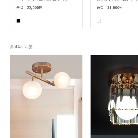
품절
22,000원
품절
11,900원
44
총
개 제품