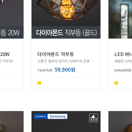
20W
다이아몬드 직부등
D 직부등!
브론즈 컬러의 빈지티 인테리어 조명 직부등!
세련된 인테
원
59,900원
74,875원
104,680원