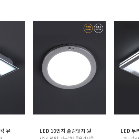
L
ED 샌딩 화이트 사각 유리철판 직부등 15W
L
ED 10인치 슬림엣지 원형 센서등 20W
LED 두
!
A/S가 확실한 내구성이 좋은 센서등!
고휘도칩으로