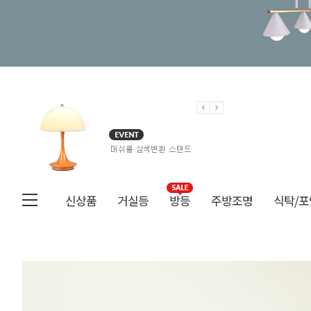
신상품
거실등
방등
주방조명
식탁/포