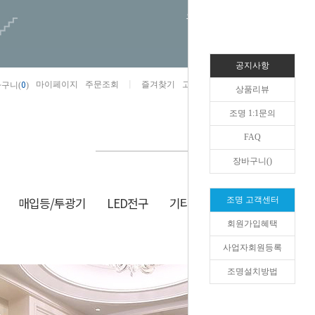
오늘하루 열지않음
공지사항
0
마이페이지
주문조회
즐겨찾기
고객센터
카카오톡채널/상담
구니(
)
상품리뷰
조명 1:1문의
FAQ
장바구니(
)
매입등/투광기
LED전구
기타/잡화
생활/건강
조명 고객센터
회원가입혜택
HOME
>
현관/센서
>
직부등
사업자회원등록
조명설치방법