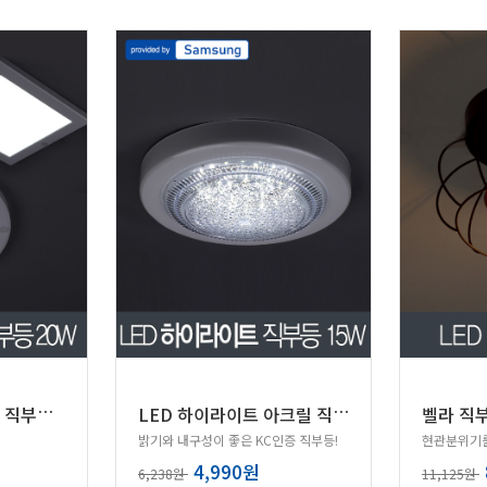
L
ED 코콤 새론 엣지 직부등 20W (원형/사각)
L
ED 하이라이트 아크릴 직부등 15W 삼성칩
벨라 직부
밝기와 내구성이 좋은 KC인증 직부등!
4,990원
6,238원
11,125원