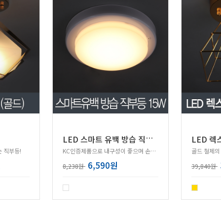
L
ED 스마트 유백 방습 직부등 15W 삼성칩
LED 렉
 직부등!
KC인증제품으로 내구성이 좋으며 손쉬운 설치가능!
원
6,590원
8,238원
39,840원