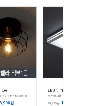
 1등
LED 두리 직부등 15W
현관분위기를 살려주는 인테리어 직부등!
KC인증제품으로 내구성이 좋으며 손쉬운 설치가능!
8,900원
15,900원
19,875원