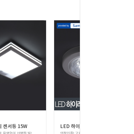
L
ED 하이라이트 아크릴 센서등 15W 삼성칩
리 센서등 15W
 음영없이 선명한 빛!
안정인증! 고효율 LED원형 센서등