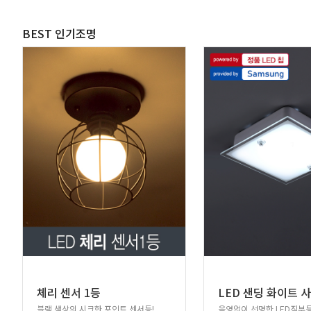
BEST 인기조명
체리 센서 1등
블랙 색상의 시크한 포인트 센서등!
음영없이 선명한 LED직부등