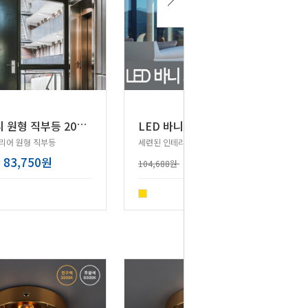
L
ED 바니 원형 직부등 20W (골드)
L
ED 바니 사각 직부등 20W (골드)
리어 원형 직부등
세련된 인테리어 사각 직부등
83,750원
83,750원
104,688원