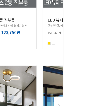
L
ED 뷰티 크리스탈 직부등 20W
2등 직부등
매치하는 전구색에 따라 달라지는 럭셔리 직부등!
현관/전실/베란다에 설치 가능한 직부등!
123,750원
121,250원
151,563원