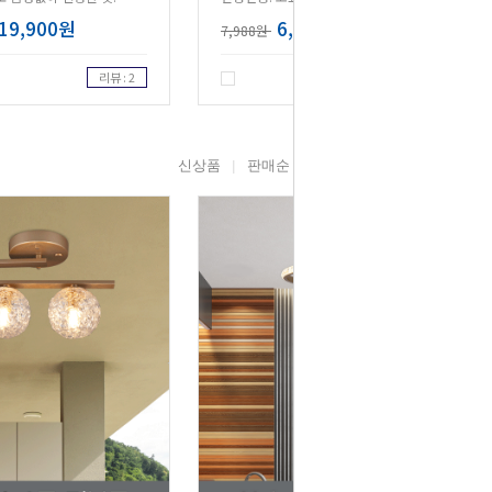
19,900원
6,390원
7,988원
리뷰 : 2
리뷰 : 2
신상품
판매순
높은가격
낮은가격