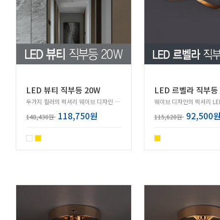
LED 뷰티 직부등 20W
LED 르벨라 직부등 
두가지 컬러의 럭셔리 웨이브 디자인 직부등!
웨이브 디자인의 럭셔리 LE
118,750원
92,500
148,430원
115,620원