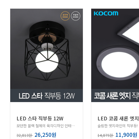
LED 스타 직부등 12W
모던한 블랙 철제의 육각디자인 인테리어 조명 직부등!
슬림한 엣지라인의 직부등!
26,250원
11,900원
32,813원
14,875원