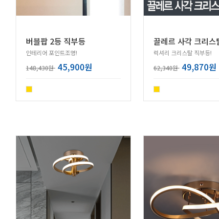
버블팝 2등 직부등
끌레르 사각 크리스
인테리어 포인트조명!
럭셔리 크리스탈 직부등!
45,900원
49,870원
148,430원
62,340원