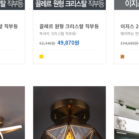
탈 직부등
끌레르 원형 크리스탈 직부등
이지스 
럭셔리 크리스탈 직부등!
49,870원
62,340원
154,680원