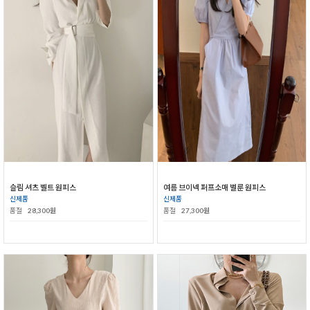
슬림 셔츠 벨트 원피스
여름 브이넥 퍼프소매 벌룬 원피스
신제품
신제품
품절
28,300원
품절
27,300원