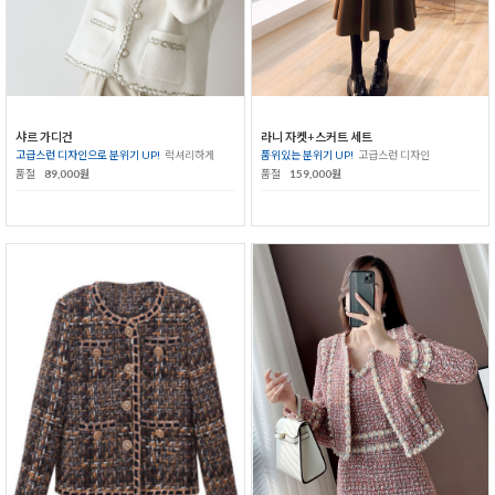
샤르 가디건
라니 자켓+스커트 세트
고급스런 디자인으로 분위기 UP!
럭셔리하게
품위있는 분위기 UP!
고급스런 디자인
품절
89,000원
품절
159,000원