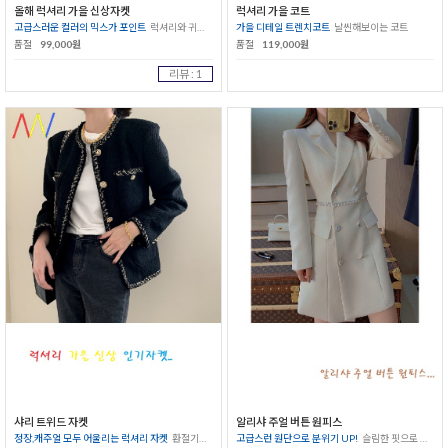
올해 럭셔리 가을 신상자켓
럭셔리 가을 코트
고급스러운 컬러의 믹스가 포인트
럭셔리와 귀여움이 함께하는 자켓
가을 디테일 트렌치코트
날씬해보이는 코트
품절
99,000원
품절
119,000원
리뷰 : 1
샤리 트위드 자켓
알리샤 주얼 버튼 원피스
정장,캐주얼 모두 어울리는 럭셔리 자켓
환절기에도 간지나게~
고급스런 원단으로 분위기 UP!
슬림한 핏으로 날씨함도 함께