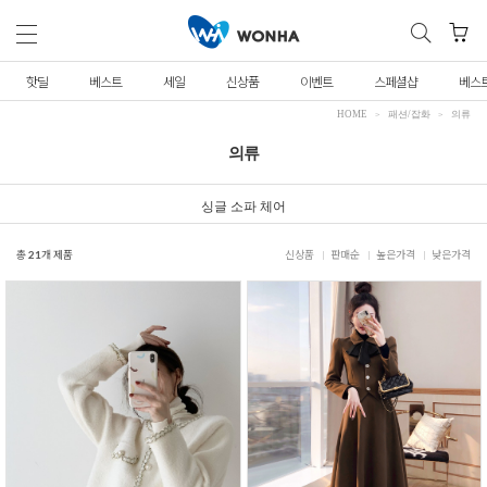
핫딜
베스트
세일
신상품
이벤트
스페셜샵
베스
HOME
패션/잡화
의류
의류
싱글 소파 체어
총
21
개 제품
신상품
판매순
높은가격
낮은가격