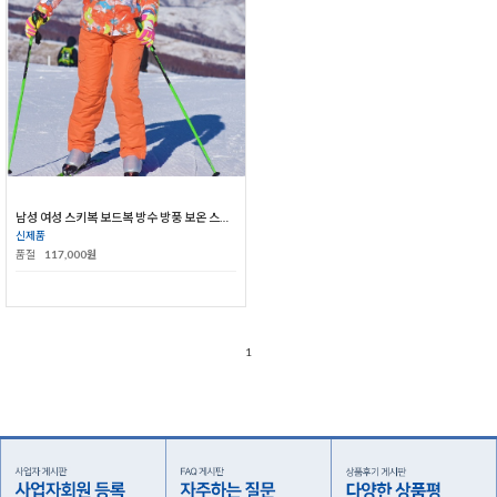
남성 여성 스키복 보드복 방수 방풍 보온 스키복 세트
신제품
품절
117,000원
1