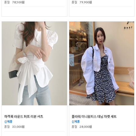
품절
78,500원
품절
79,900원
하객룩 라운드 퍼프 리본 셔츠
플라워 미니원피스 데님 자켓 세트
신제품
신제품
품절
33,000원
품절
28,000원