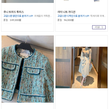
주니 트위드 투피스
샤이 니트 가디건
고급스런 원단으로 분위기 UP!
귀여움이 가득한 신상 투피스
고급스런 디자인으로 분위기 UP!
럭셔리와 귀여움이 물씬~
품절
149,000원
품절
96,000원
리뷰 : 1