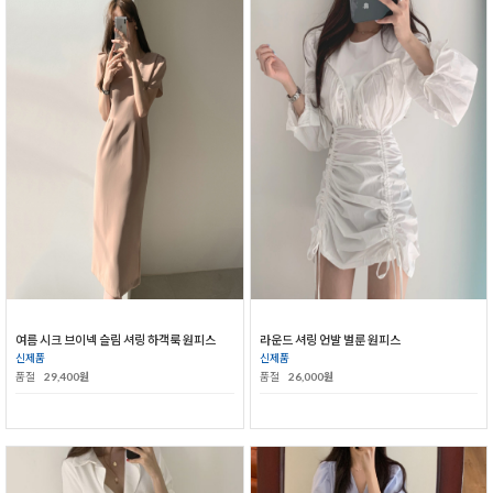
여름 시크 브이넥 슬림 셔링 하객룩 원피스
라운드 셔링 언발 벌룬 원피스
신제품
신제품
품절
29,400원
품절
26,000원