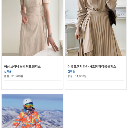
여성 브이넥 슬림 퍼프 원피스
여름 프렌치 카라 셔츠형 하객룩 원피스
신제품
신제품
품절
31,500원
품절
31,000원