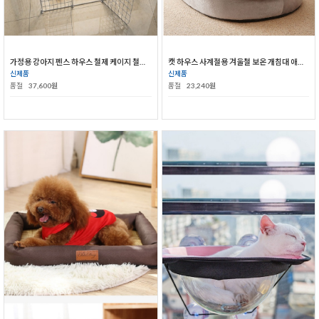
가정용 강아지 펜스 하우스 철제 케이지 철망 소형견 중형견 울타리
캣 하우스 사계절용 겨울철 보온 개침대 애완용품
신제품
신제품
품절
37,600원
품절
23,240원