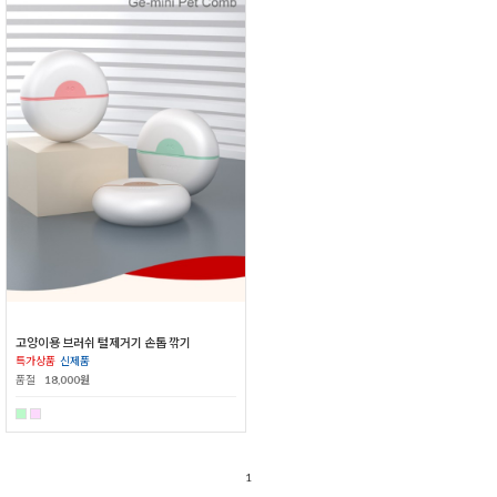
고양이용 브러쉬 털제거기 손톱 깎기
특가상품
신제품
품절
18,000원
1