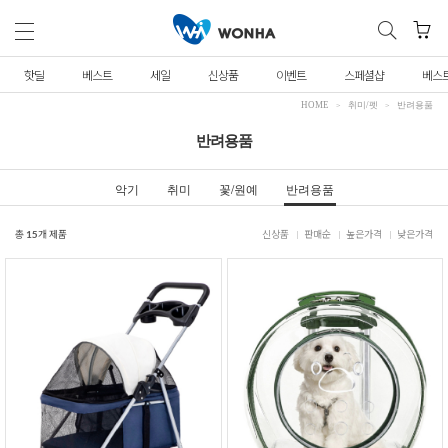
핫딜
베스트
세일
신상품
이벤트
스페셜샵
베스
HOME
취미/펫
반려용품
반려용품
악기
취미
꽃/원예
반려용품
총
15
개 제품
신상품
판매순
높은가격
낮은가격