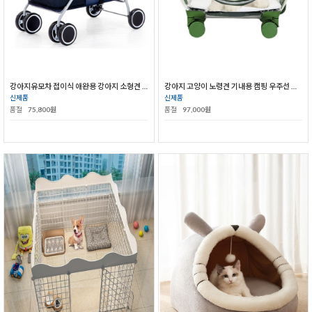
강아지유모차 접이식 애완용 강아지 소형견 중형견 유모차
강아지 고양이 노령견 기내용 캠핑 우주선 백팩 케이지 캔넬 산책 이동장 투명 펫캐리어
신제품
신제품
품절
75,800원
품절
97,000원