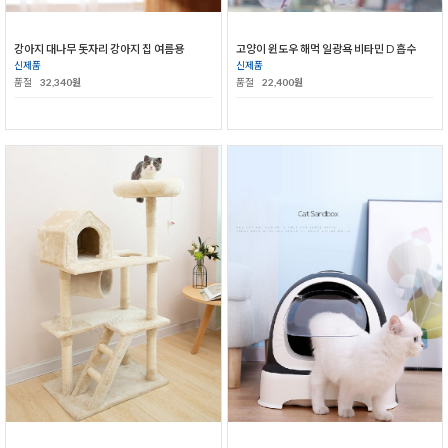
강아지 대나무 돗자리 강아지 집 여름용
고양이 윈도우 해먹 일광욕 비타민 D 흡수
신제품
신제품
품절
32,340원
품절
22,400원