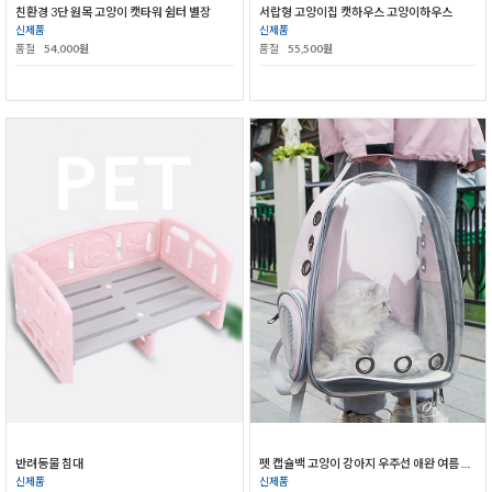
친환경 3단 원목 고양이 캣타워 쉼터 별장
서랍형 고양이집 캣하우스 고양이하우스
신제품
신제품
품절
54,000원
품절
55,500원
반려동물 침대
펫 캡슐백 고양이 강아지 우주선 애완 여름 가방
신제품
신제품