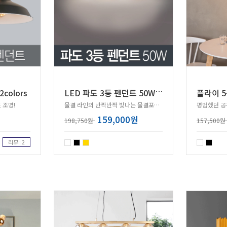
L
ED 파도 3등 펜던트 50W 삼성칩
colors
플라이 5
 조명!
물결 라인의 반짝반짝 빛나는 물결포인트 효과!
159,000원
198,750원
157,500원
리뷰 : 2