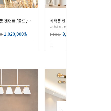
르
네셀 6등 펜던트 [골드,크롬]
식
탁등 펜던트조명 인테리어 주방조명
나만의 홈인테리어 / 카페포인트조명
1,020,000원
9,900원
0원
9,900원
리뷰 : 4