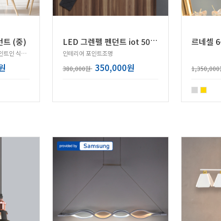
L
ED 그렌펠 펜던트 iot 50W 골드 삼성칩 삼색변환+리모컨
트 (중)
라탄의 부드러운 곡선이 포인트인 식탁등!
인테리어 포인트조명
0원
350,000원
380,000원
1,350,00