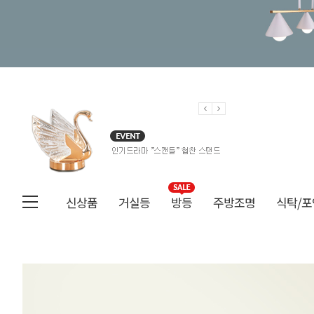
신상품
거실등
방등
주방조명
식탁/포