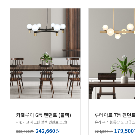
카펠루이 6등 펜던트 (블랙)
루테아르 7등 펜던트
세련되고 시크한 블랙 펜던트 조명!
242,660원
179,50
303,320원
224,380원