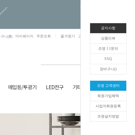
오늘하루 열지않음
공지사항
0
마이페이지
주문조회
즐겨찾기
고객센터
카카오톡채널/상담
구니(
)
상품리뷰
조명 1:1문의
FAQ
장바구니(
)
매입등/투광기
LED전구
기타/잡화
생활/건강
조명 고객센터
회원가입혜택
HOME
>
식탁/포인트
사업자회원등록
조명설치방법