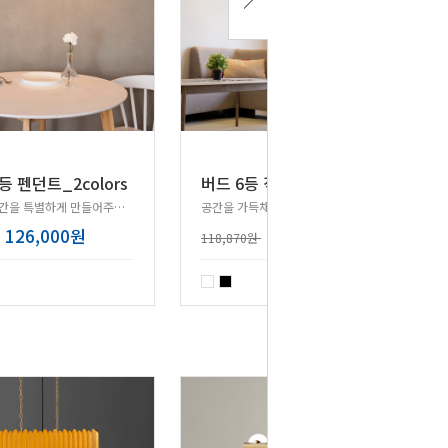
등 펜던트_2colors
버드 6등 직부등_2colors
평범했던 공간을 특별하게 만들어주는 펜던트조명!
공간을 가득채우는 직부조명!
126,000원
95,100원
118,870원