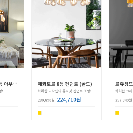
원
하 인테리어 직부등 아우라 4등 골드
에콰토르 8등 펜던트 (골드)
르쥬생뜨 
명!
화려한 디자인의 유리갓 펜던트 조명!
화려한 크리
원
224,710원
280,890원
357,340원