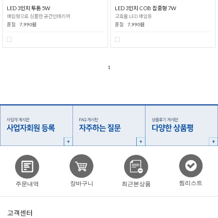
LED 3인치 투톤 5W
LED 3인치 COB 집중형 7W
매립형으로 심플한 공간인테리어
고효율 LED 매입등
품절
7,990원
품절
7,990원
1
찜리스트
장바구니
주문내역
최근본상품
고객센터