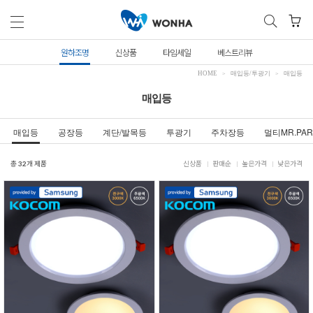
원하조명
신상품
타임세일
베스트리뷰
HOME
매입등/투광기
매입등
매입등
매입등
공장등
계단/발목등
투광기
주차장등
멀티MR.PAR
총
32
개 제품
신상품
판매순
높은가격
낮은가격