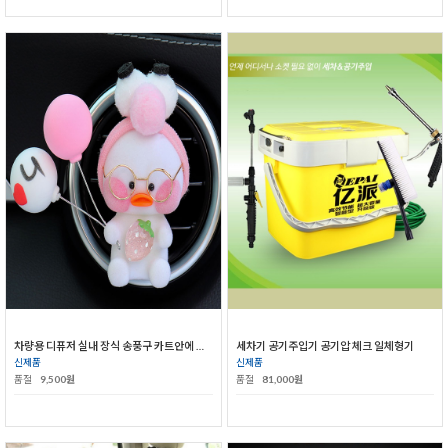
차량용 디퓨저 실내 장식 송풍구 카트안에 향수
세차기 공기주입기 공기압 체크 일체형기
신제품
신제품
품절
9,500원
품절
81,000원