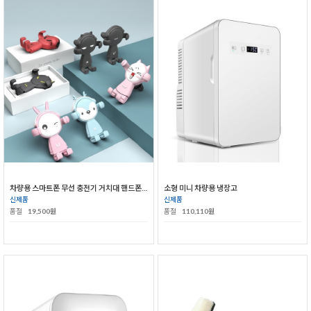
차량용 스마트폰 무선 충전기 거치대 핸드폰 거치대
소형 미니 차량용 냉장고
신제품
신제품
품절
19,500원
품절
110,110원