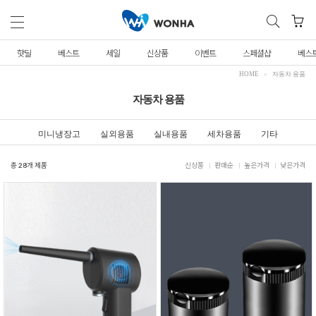
핫딜
베스트
세일
신상품
이벤트
스페셜샵
베스
HOME
자동차 용품
자동차 용품
미니냉장고
실외용품
실내용품
세차용품
기타
총
28
개 제품
신상품
판매순
높은가격
낮은가격