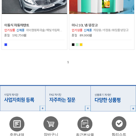
이동식 자동차텐트
미니 10L 냉/온장고
인기상품
신제품
야외캠핑파라솔/해빛가림파라솔
인기상품
신제품
차량용/가정용/화장품냉장고
품절
192,750원
품절
89,000원
1
찜리스트
장바구니
주문내역
최근본상품