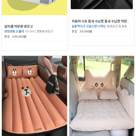
자동차 시트 틈새 수납함 틈새 수납함 차량용 장식 용품
실용적이고 고급스런 디자인
틈새공간 잘 활용하기
알피쿨 차량용 냉장고
품절
39,000원
냉장냉동고 쿨러
미니미니 캠핑용냉장고
품절
249,000원