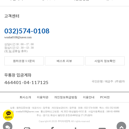
고객센터
032)574-0108
wonha0108@naver.com
상담시간 10 : 00 ~ 17 : 00
점심시간 12 : 30 ~ 13 : 30
(토,일,공휴일 휴무)
원하조명 1:1문의
베스트 리뷰
사업자 정보확인
무통장 입금계좌
464401-04-117125
국민은행 / 예금주 : (주)원하
회사소개
이용약관
개인정보취급방침
이용안내
PC버전
상호 :
원하LED조명
대표이사 :
장주원
개인정보관리자 :
장주원
전화 :
032-574-0108
팩스 :
031-352-8180
메일 :
wonha0108@naver.com
통신판매신고번호 :
제 2022-화성팔탄-0152 호
사업자등록번호 :
180-81-00998
주소 :
경기도 화성시 팔탄면 온천로460번길 27 (주)원하
Copyright © 2020 주식회사원하. All rights reserved.