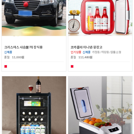
크리스마스 사슴뿔/차 장식용
코카콜라 미니냉/온장고
신제품
인기상품
신제품
가정용/차량용/원룸소형
품절
11,000원
품절
111,480원