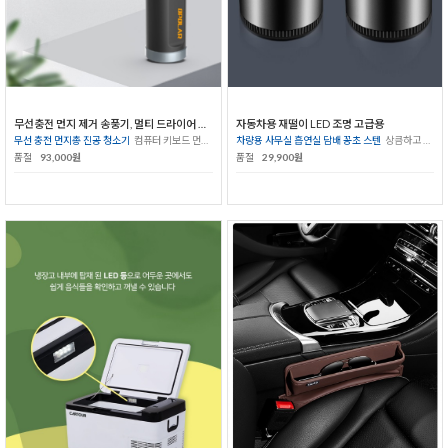
무선충전 먼지 제거 송풍기, 멀티 드라이어 집진기 청소기총
자동차용 재떨이 LED 조명 고급용
무선 충전 먼지총 진공 청소기
컴퓨터 키보드 먼지고민해결
차량용 사무실 흡연실 담배 꽁초 스텐
상큼하고 깨끗한 환경
품절
93,000원
품절
29,900원