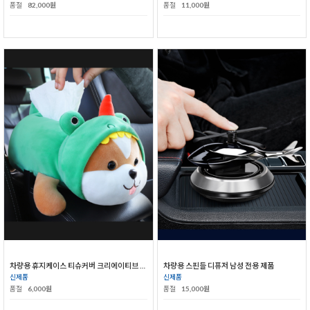
품절
82,000원
품절
11,000원
차량용 휴지케이스 티슈커버 크리에이티브 카트리지 인테리어 소품
차량용 스핀들 디퓨저 남성 전용 제품
신제품
신제품
품절
6,000원
품절
15,000원