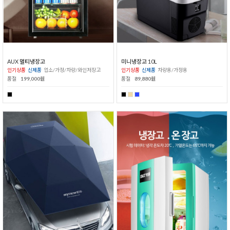
AUX 멀티냉장고
미니냉장고 10L
인기상품
신제품
업소/가정/차량/와인저장고
인기상품
신제품
차량용/가정용
품절
199,000원
품절
89,880원