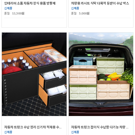
인테리어 소품 자동차 장식 용품 방향제
차량용 카시트 식탁 다목적 등받이 수납 박스
신제품
신제품
품절
11,500원
품절
5,000원
자동차 트렁크 수납 정리 신기차 적재용 수납함
자동차 트렁크 접이식 수납함 다기능 차량 정리함 용품
신제품
신제품