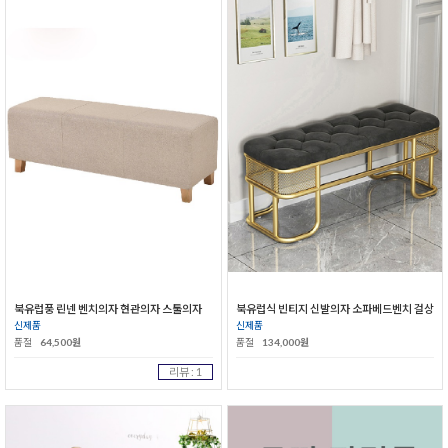
북유럽풍 린넨 벤치의자 현관의자 스툴의자
북유럽식 빈티지 신발의자 소파베드벤치 걸상
신제품
신제품
품절
64,500원
품절
134,000원
리뷰 : 1