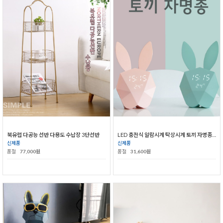
북유럽 다공능 선반 다용도 수납장 3단선반
LED 충전식 알람시계 탁상시계 토끼 자명종 알람 시계
신제품
신제품
품절
77,000원
품절
31,600원