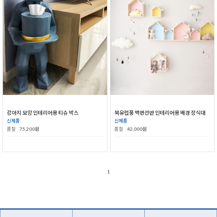
강아지 모양 인테리어용 티슈 박스
북유럽풍 벽면선반 인테리어용 배경 장식대
신제품
신제품
품절
75,200원
품절
42,000원
1