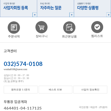
찜리스트
장바구니
주문내역
최근본상품
고객센터
032)574-0108
wonha0108@naver.com
상담시간 10 : 00 ~ 17 : 00
점심시간 12 : 30 ~ 13 : 30
(토,일,공휴일 휴무)
원하조명 1:1문의
베스트 리뷰
사업자 정보확인
무통장 입금계좌
464401-04-117125
국민은행 / 예금주 : (주)원하