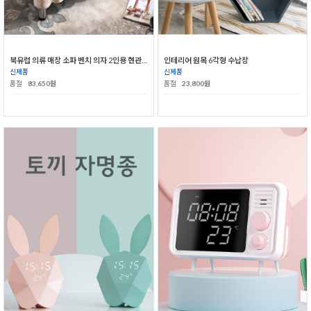
북유럽 의류 매장 소파 벤치 의자 2인용 현관 의자 신발 수납 박스
인테리어 원목 6각형 수납장
신제품
신제품
품절
83,650원
품절
23,800원