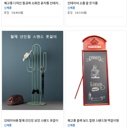
복고풍 디자인 철공예 소화전 휴지통 인테리어휴지통
인테리어 소품 말 장식품
신제품
신제품
품절
38,800원
품절
28,500원
인테리어용 철제 선인장 모양 스탠드 옷걸이
복고풍 블랙 보드 칠판 스탠드형 벽걸이형
신제품
신제품