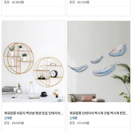
품절
62,800원
품절
62,500원
북유럽풍 라운지 백선반 현관 침실 인테리어 소품
북유럽풍 인테리어 벽시계 깃털 벽시계 펀칭 프리 장식소품
신제품
신제품
품절
28,000원
품절
29,500원