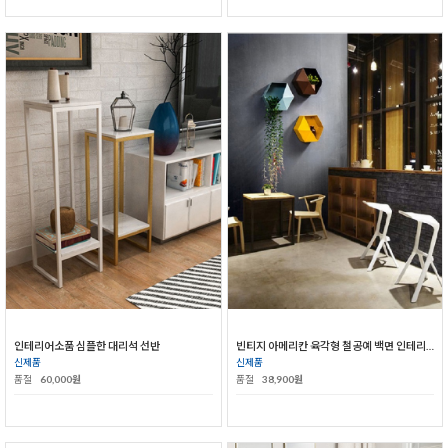
인테리어소품 심플한 대리석 선반
빈티지 아메리칸 육각형 철공예 백면 인테리어 선반
신제품
신제품
품절
60,000원
품절
38,900원