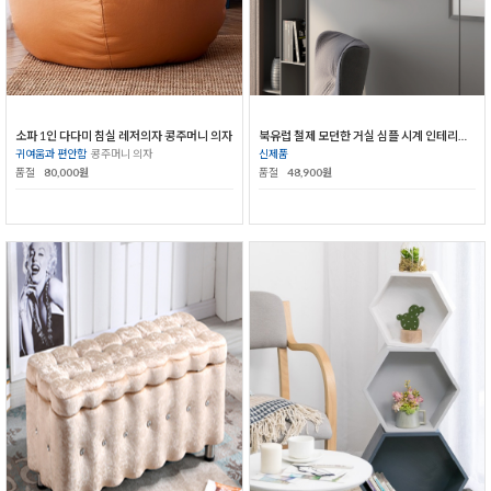
소파 1인 다다미 침실 레저의자 콩주머니 의자
북유럽 철제 모던한 거실 심플 시계 인테리어 벽시계
귀여움과 편안함
콩주머니 의자
신제품
품절
80,000원
품절
48,900원