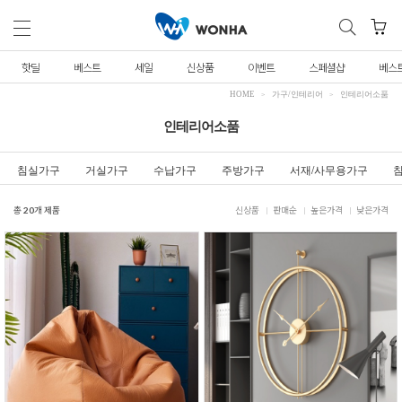
핫딜
베스트
세일
신상품
이벤트
스페셜샵
베스
HOME
가구/인테리어
인테리어소품
인테리어소품
침실가구
거실가구
수납가구
주방가구
서재/사무용가구
총
20
개 제품
신상품
판매순
높은가격
낮은가격