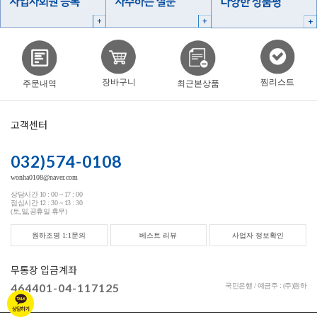
찜리스트
장바구니
주문내역
최근본상품
고객센터
032)574-0108
wonha0108@naver.com
상담시간 10 : 00 ~ 17 : 00
점심시간 12 : 30 ~ 13 : 30
(토,일,공휴일 휴무)
원하조명 1:1문의
베스트 리뷰
사업자 정보확인
무통장 입금계좌
464401-04-117125
국민은행 / 예금주 : (주)원하