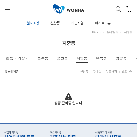
원하조명
신상품
타임세일
베스트리뷰
HOME
실내/실외
지중등
지중등
초음파 가습기
문주등
정원등
지중등
수목등
방습등
총
0
개 제품
신상품
판매순
높은가격
낮은가격
상품 준비중 입니다.