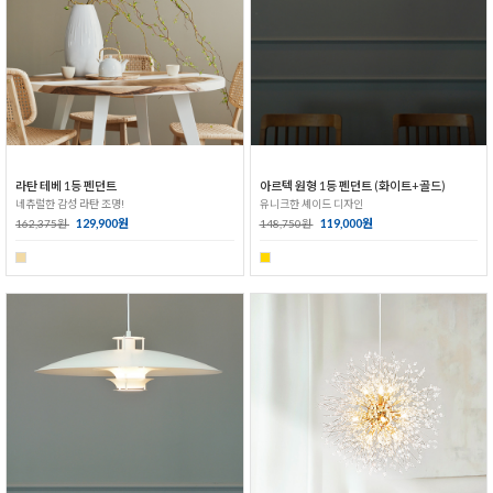
라탄 테베 1등 펜던트
아르텍 원형 1등 펜던트 (화이트+골드)
네츄럴한 감성 라탄 조명!
유니크한 셰이드 디자인
129,900원
119,000원
162,375원
148,750원