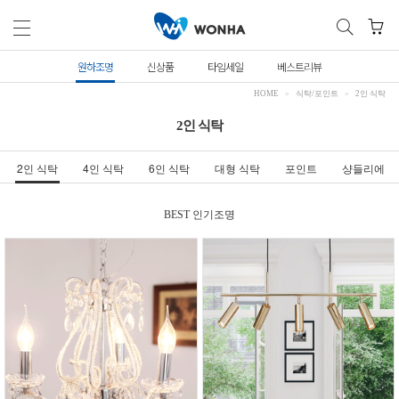
원하조명
신상품
타임세일
베스트리뷰
HOME
식탁/포인트
2인 식탁
2인 식탁
2인 식탁
4인 식탁
6인 식탁
대형 식탁
포인트
샹들리에
BEST 인기조명