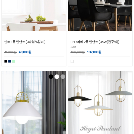
센토 1등 펜던트 [3타입/6컬러 ]
LED 라메 2등 펜던트 [36W(전구색)]
360
40,000원
132,000원
45,000원
180,000원