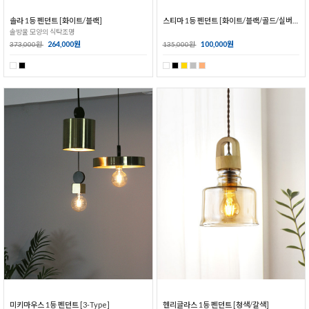
솔라 1등 펜던트 [화이트/블랙]
스티마 1등 펜던트 [화이트/블랙/골드/실버/로즈골드]
솔방울 모양의 식탁조명
264,000원
100,000원
373,000원
135,000원
미키마우스 1등 펜던트 [3-Type]
헨리글라스 1등 펜던트 [청색/갈색]