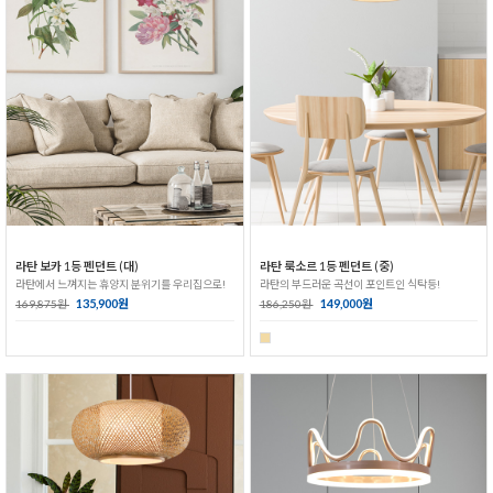
라탄 보카 1등 펜던트 (대)
라탄 룩소르 1등 펜던트 (중)
라탄에서 느껴지는 휴양지 분위기를 우리집으로!
라탄의 부드러운 곡선이 포인트인 식탁등!
135,900원
149,000원
169,875원
186,250원