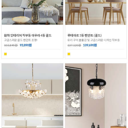
원하 인테리어 직부등 아우라 4등 골드
루테아르 5등 펜던트 (골드)
고급스러운 골드 펜던트 조명!
유리 구의 볼륨감 빛 고급스러운 디자인 직부등
93,890원
109,690원
103,890원
137,120원