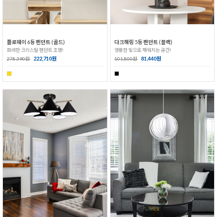
플로웨이 6등 펜던트 (골드)
다크해링 5등 펜던트 (블랙)
화려한 크리스탈 펜던트 조명!
영롱한 빛으로 채워지는 공간!
222,710원
81,440원
278,390원
101,800원