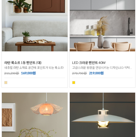
라탄 룩소르 1등 펜던트 (대)
LED 크라운 펜던트 40W
네츄럴 라탄 소재로 공간에 포인트가 되는 룩소르!
고급스러운 왕관을 연상시키는 디자인LED 식탁등!
169,000원
219,000원
211,250원
273,750원