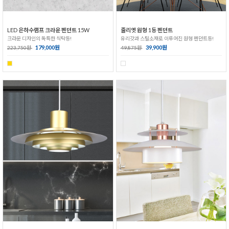
LED 은하수램프 크라운 펜던트 15W
줄리엣 원형 1등 펜던트
크라운 디자인의 독특한 식탁등!
유리갓과 스틸소재로 이루어진 원형 펜던트등!
179,000원
39,900원
223,750원
49,875원