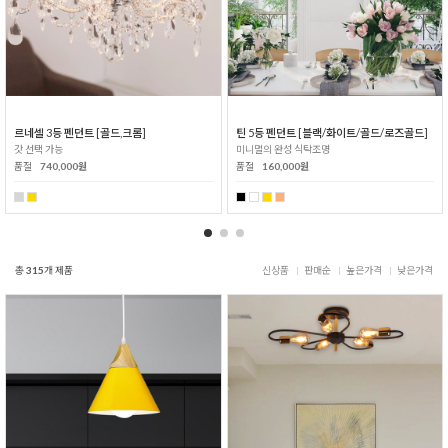
르네셀 3등 펜던트 [골드,크롬]
틴 5등 펜던트 [블랙/화이트/골드/로즈골드]
갓 선택 가능
미니멀의 완성 식탁조명
품절
740,000원
품절
160,000원
총
315
개 제품
신상품
판매순
높은가격
낮은가격