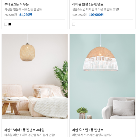
루테르 3등 직부등
레이온 원형 1등 펜던트
시선을 한눈에 사로잡는 펜던트
심플&모던 디자인 레이온 포인트 조명!
61,250원
109,000원
76,560원
136,250원
라탄 브라더 1등 펜던트 A타입
라탄 오스틴 1등 펜던트
네츄럴 라탄 소재로 공간을 부드럽게 연출!
라탄에서 느껴지는 휴양지 분위기