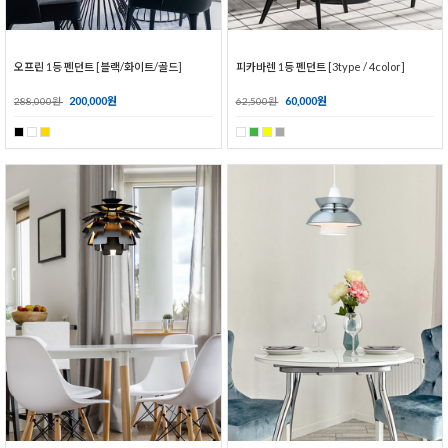
오프린 1등 펜던트 [블랙/화이트/골드]
피카바렌 1등 펜던트 [3type / 4color]
200,000원
60,000원
288,000원
62,500원