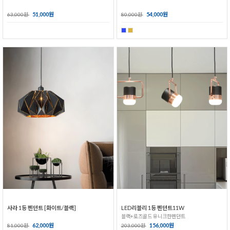
51,000원
54,000원
63,000원
80,000원
사라 1등 펜던트 [화이트/블랙]
LED리블리 1등 펜던트11W
블랙+로즈골드 유니크한펜던트
62,000원
156,000원
81,000원
203,000원