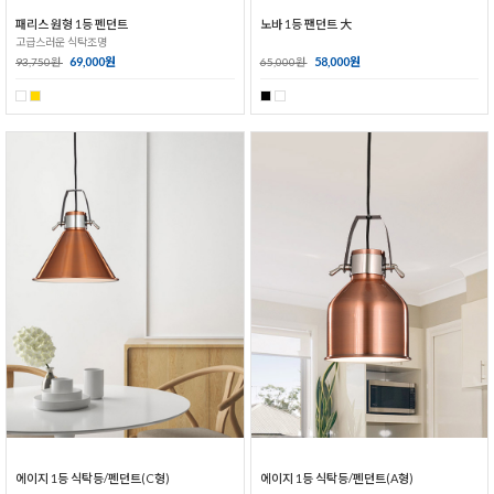
패리스 원형 1등 펜던트
노바 1등 팬던트 大
고급스러운 식탁조명
69,000원
58,000원
93,750원
65,000원
에이지 1등 식탁등/펜던트(C형)
에이지 1등 식탁등/펜던트(A형)