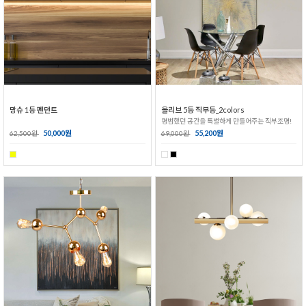
망슈 1등 펜던트
올리브 5등 직부등_2colors
평범했던 공간을 특별하게 만들어주는 직부조명!
50,000원
55,200원
62,500원
69,000원