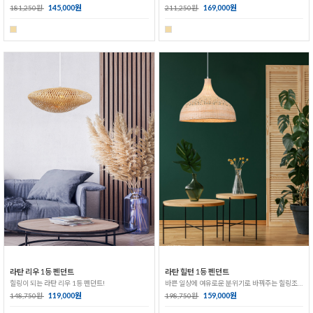
145,000원
169,000원
181,250원
211,250원
라탄 리우 1등 펜던트
라탄 힐턴 1등 펜던트
힐링이 되는 라탄 리우 1등 펜던트!
바쁜 일상에 여유로운 분위기로 바꿔주는 힐링조명!
119,000원
159,000원
148,750원
198,750원