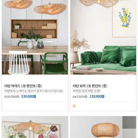
라탄 마야드 1등 펜던트 (중)
라탄 보카 1등 펜던트 (중)
라탄에서 느껴지는 휴양지 분위기를 우리집으로!
따뜻한 감성 라탄 조명!
139,000원
133,900원
173,750원
167,375원