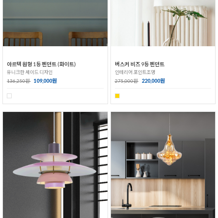
아르텍 원형 1등 펜던트 (화이트)
버스커 비즈 9등 펜던트
유니크한 셰이드 디자인
인테리어 포인트조명
109,000원
220,000원
136,250원
275,000원