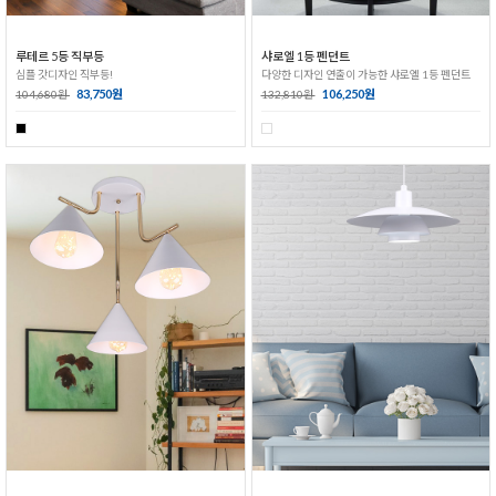
루테르 5등 직부등
샤로엘 1등 펜던트
심플 갓디자인 직부등!
다양한 디자인 연출이 가능한 샤로엘 1등 펜던트
83,750원
106,250원
104,680원
132,810원