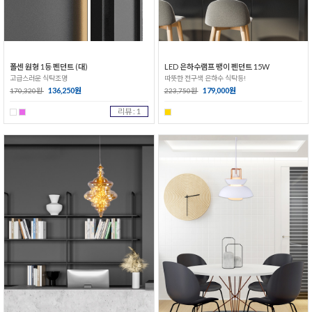
폴센 원형 1등 펜던트 (대)
LED 은하수램프 팽이 펜던트 15W
고급스러운 식탁조명
따뜻한 전구색 은하수 식탁등!
136,250원
179,000원
170,320원
223,750원
리뷰 : 1