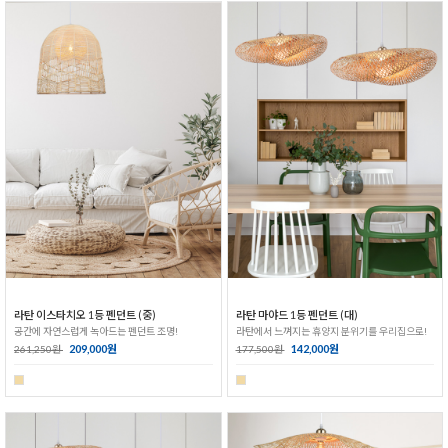
라탄 이스타치오 1등 펜던트 (중)
라탄 마야드 1등 펜던트 (대)
공간에 자연스럽게 녹아드는 펜던트 조명!
라탄에서 느껴지는 휴양지 분위기를 우리집으로!
209,000원
142,000원
261,250원
177,500원