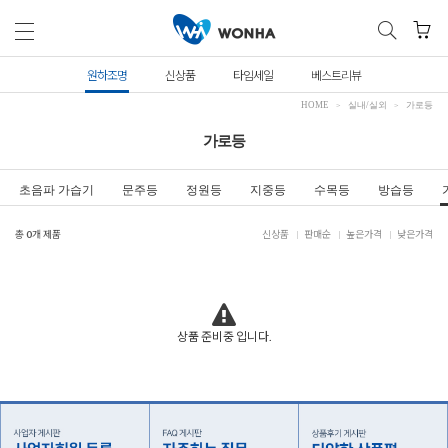
원하조명
신상품
타임세일
베스트리뷰
HOME
실내/실외
가로등
가로등
초음파 가습기
문주등
정원등
지중등
수목등
방습등
총
0
개 제품
신상품
판매순
높은가격
낮은가격
상품 준비중 입니다.