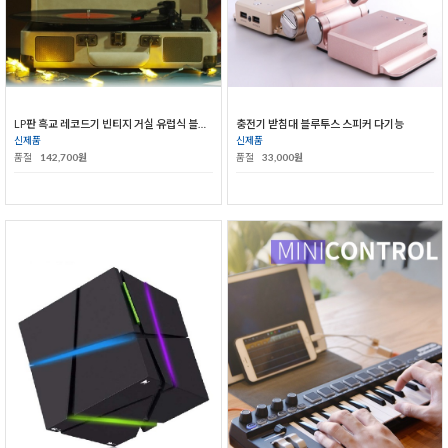
LP판 흑교 레코드기 빈티지 거실 유럽식 블루투스
충전기 받침대 블루투스 스피커 다기능
신제품
신제품
품절
142,700원
품절
33,000원