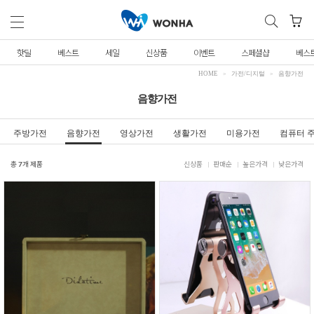
핫딜
베스트
세일
신상품
이벤트
스페셜샵
베스
HOME
가전/디지털
음향가전
음향가전
주방가전
음향가전
영상가전
생활가전
미용가전
컴퓨터 
총
7
개 제품
신상품
판매순
높은가격
낮은가격