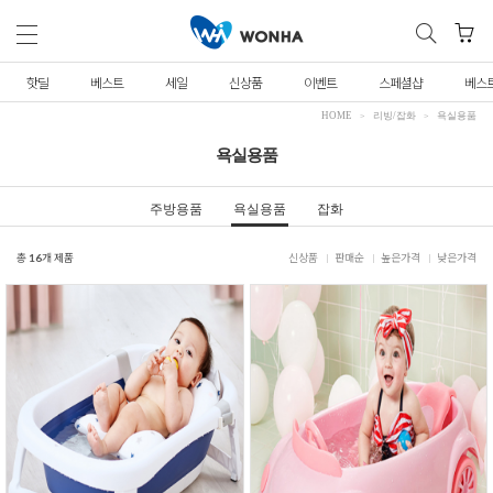
핫딜
베스트
세일
신상품
이벤트
스페셜샵
베스
HOME
리빙/잡화
욕실용품
욕실용품
주방용품
욕실용품
잡화
총
16
개 제품
신상품
판매순
높은가격
낮은가격