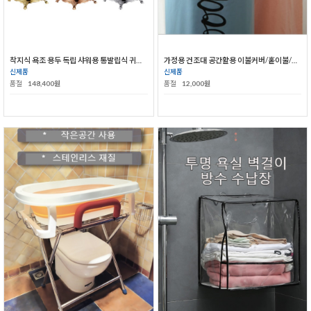
착지식 욕조 용두 독립 샤워용 통발립식 귀비 욕조 냉열 수도꼭지
가정용 건조대 공간활용 이불커버/홑이불/시트커버걸이
신제품
신제품
품절
148,400원
품절
12,000원