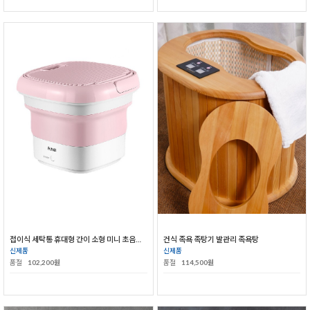
접이식 세탁통 휴대형 간이 소형 미니 초음파 속옷세탁기
건식 족욕 족탕기 발관리 족욕탕
신제품
신제품
품절
102,200원
품절
114,500원