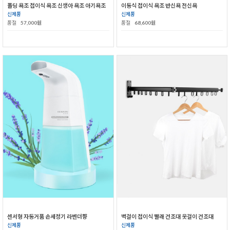
폴딩 욕조 접이식 욕조 신생아 욕조 아기욕조
이동식 접이식 욕조 반신욕 전신욕
신제품
신제품
품절
57,000원
품절
68,600원
센서형 자동거품 손세정기 라벤더향
벽걸이 접이식 빨래 건조대 옷걸이 건조대
신제품
신제품