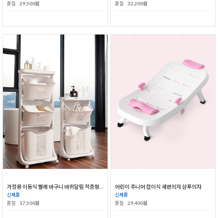
품절
29,500원
품절
32,200원
가정용 이동식 빨래 바구니 바퀴달림 적층형 빨래통
어린이 주니어 접이식 세면의자 샴푸의자
신제품
신제품
품절
17,500원
품절
29,400원