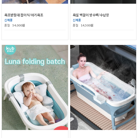
욕조받침대 접이식/아기욕조
욕실 벽걸이 방수팩/수납장
신제품
신제품
품절
54,000원
품절
14,500원