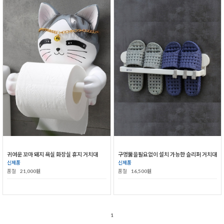
귀여운 꼬마 돼지 욕실 화장실 휴지 거치대
구멍뚫을필요없이 설치 가능한 슬리퍼 거치대
신제품
신제품
품절
21,000원
품절
16,500원
1