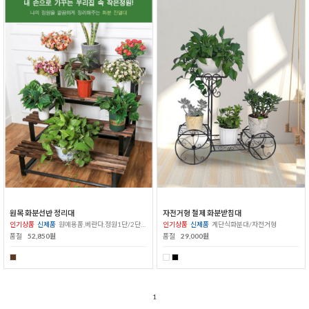
원목 화분선반 정리대
자전거형 철제 화분받침대
인기상품
신제품
원예용품,베란다,정원1단/2단/3단/4단
인기상품
신제품
계단식화분대/자전거형
품절
52,850원
품절
29,000원
1