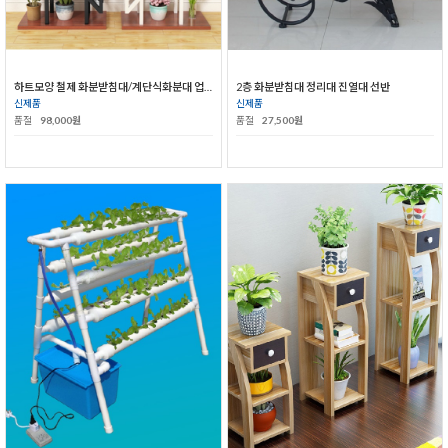
하트모양 철제 화분받침대/계단식화분대 업그레이드형
2층 화분받침대 정리대 진열대 선반
신제품
신제품
품절
98,000원
품절
27,500원