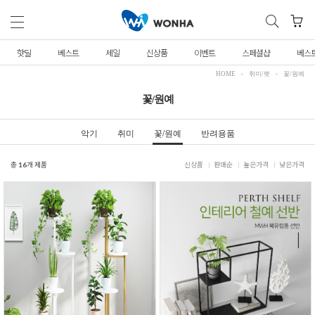
핫딜
베스트
세일
신상품
이벤트
스페셜샵
베스
HOME
취미/펫
꽃/원예
꽃/원예
악기
취미
꽃/원예
반려용품
총
16
개 제품
신상품
판매순
높은가격
낮은가격