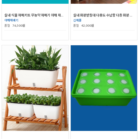
실내 식물 재배키트 무농약 재배기 야채 재배기
실내 화분받침대 다용도 수납함 다층 화분 정리대 침대협탁
야채재배기
신제품
품절
76,500원
품절
42,000원