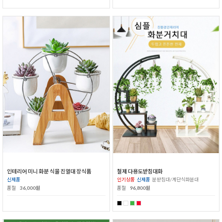
인테리어 미니 화분 식물 진열대 장식품
철제 다용도받침대화
신제품
인기상품
신제품
분받침대/계단식화분대
품절
36,000원
품절
96,800원