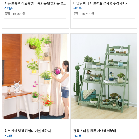
자동 물흡수 게으름뱅이 통화분 텃밭화분 플라스틱화분
태양열 에너지 물펌프 상자형 수경재배기
신제품
신제품
품절
15,000원
품절
40,500원
화분 선반 받침 진열대 거실 베란다
전원 스타일 원목 계단식 화분대
신제품
신제품