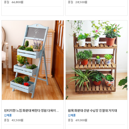
품절
66,800원
품절
28,500원
빈티지한 느낌 화분대 베란다 정원 다육이 화분대
원목 화분대 선반 수납장 진열대 거치대
신제품
신제품
품절
43,500원
품절
69,000원