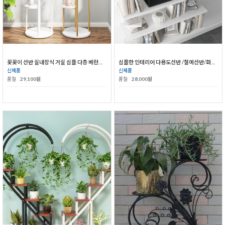
꽃꽂이 선반 실내장식 거실 심플 다층 베란다 꽃꽂이
심플한 인테리어 다용도선반 /철예선반/화분선반
신제품
신제품
품절
29,100원
품절
28,000원