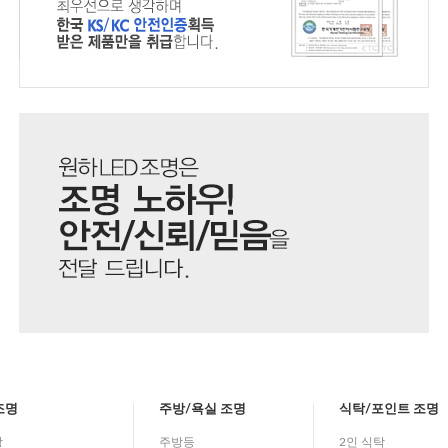
조명
주방/욕실 조명
식탁/포인트 조명
방
주방등
2인 식탁