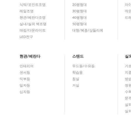
식탁/포인트조명
20평형대
아이
레일조명
30평형대
작
현관/베란다조명
40평형대
드
실내/실외 벽조명
50평형대
매립/다운라이트
대형/복층/샹들리에
LED전구
현관/베란다
스탠드
실
인테리어
무드등/수유등
가
센서등
학습용
지
직부등
침실
방
일자등
거실
정
십자등
수
문
실
실