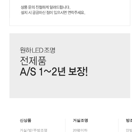
신상품
거실조명
방
거실/방/주방조명
20평이하
안