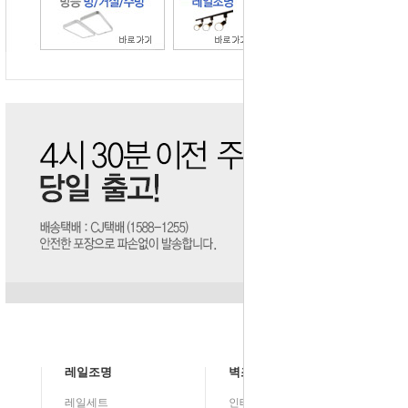
레일조명
벽조명
레일세트
인테리어