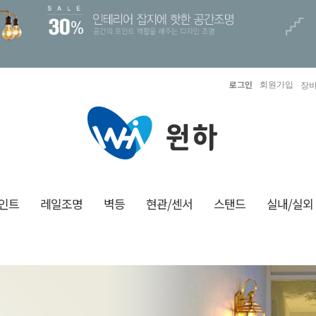
로그인
회원가입
장바
인트
레일조명
벽등
현관/센서
스탠드
실내/실외