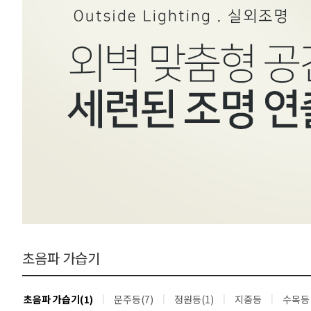
초음파 가습기
초음파 가습기(1)
문주등(7)
정원등(1)
지중등
수목등