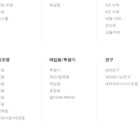
방 조명
욕실등
4인 식탁
은방
6인 식탁
레스룸
대형 식탁
포인트
샹들리에
외조명
매입등/투광기
전구
로등
투광기
LED전구
중등
계단/발목등
LED에디슨전구
습등
매입등
LED크리스마스조명
원등
공장등
목등
멀티MR.PAR30
주등
외벽등
외센서등/태양광