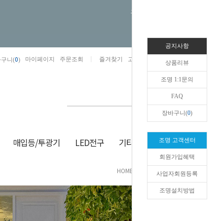
오늘하루 열지않음
공지사항
0
마이페이지
주문조회
즐겨찾기
고객센터
카카오톡채널/상담
구니(
)
상품리뷰
조명 1:1문의
FAQ
장바구니(
0
)
매입등/투광기
LED전구
기타/잡화
생활/건강
조명 고객센터
회원가입혜택
HOME
>
실내/실외
>
초음파 가습기
사업자회원등록
조명설치방법