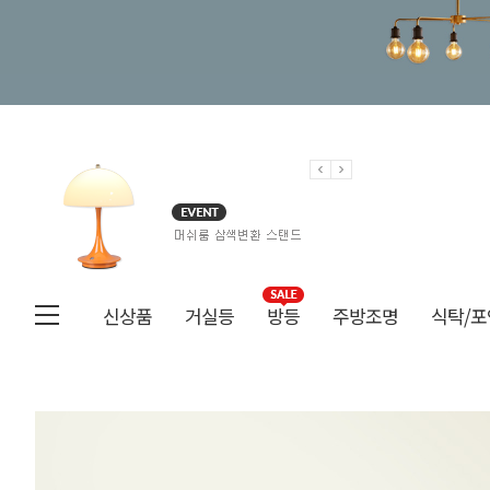
신상품
거실등
방등
주방조명
식탁/포