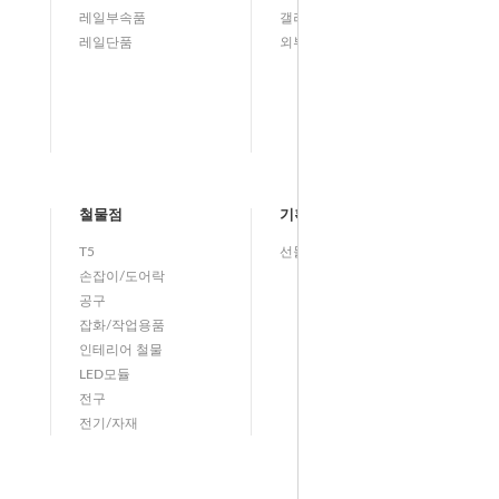
레일부속품
갤러리벽등(그림벽등)
레일단품
외부등/실외등
철물점
기획전
T5
선물기획전
손잡이/도어락
공구
잡화/작업용품
인테리어 철물
LED모듈
전구
전기/자재