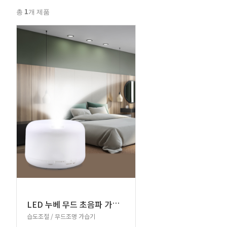
1
총
개 제품
L
ED 누베 무드 초음파 가습기
습도조절 / 무드조명 가습기