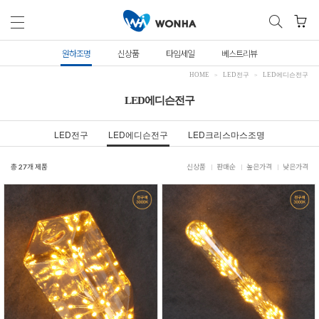
원하조명
신상품
타임세일
베스트리뷰
HOME
LED전구
LED에디슨전구
LED에디슨전구
LED전구
LED에디슨전구
LED크리스마스조명
총
27
개 제품
신상품
판매순
높은가격
낮은가격