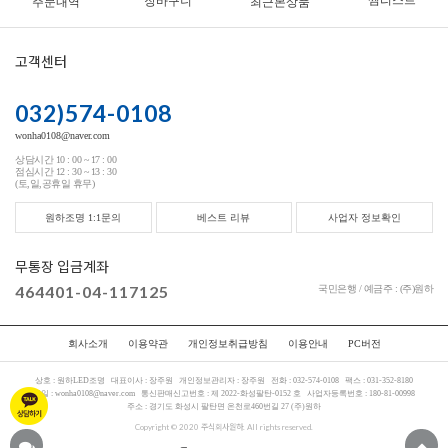
찜리스트
장바구니
주문내역
최근본상품
고객센터
032)574-0108
wonha0108@naver.com
상담시간 10 : 00 ~ 17 : 00
점심시간 12 : 30 ~ 13 : 30
(토,일,공휴일 휴무)
원하조명 1:1문의
베스트 리뷰
사업자 정보확인
무통장 입금계좌
464401-04-117125
국민은행 / 예금주 : (주)원하
회사소개
이용약관
개인정보취급방침
이용안내
PC버전
상호 :
원하LED조명
대표이사 :
장주원
개인정보관리자 :
장주원
전화 :
032-574-0108
팩스 :
031-352-8180
메일 :
wonha0108@naver.com
통신판매신고번호 :
제 2022-화성팔탄-0152 호
사업자등록번호 :
180-81-00998
주소 :
경기도 화성시 팔탄면 온천로460번길 27 (주)원하
Copyright © 2020 주식회사원하. All rights reserved.