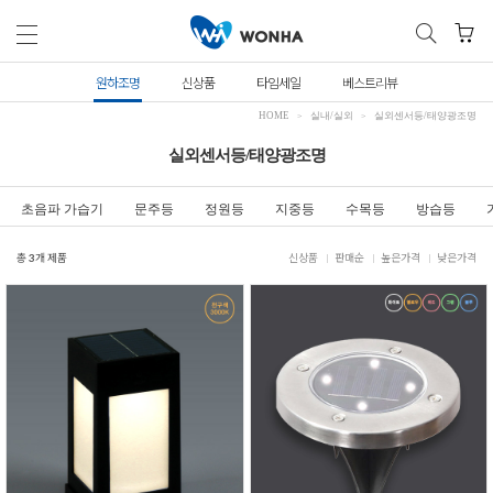
원하조명
신상품
타임세일
베스트리뷰
HOME
실내/실외
실외센서등/태양광조명
실외센서등/태양광조명
초음파 가습기
문주등
정원등
지중등
수목등
방습등
총
3
개 제품
신상품
판매순
높은가격
낮은가격