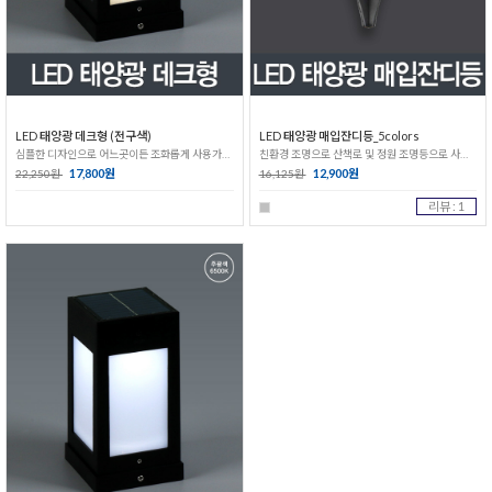
LED 태양광 데크형 (전구색)
LED 태양광 매입잔디등_5colors
심플한 디자인으로 어느곳이든 조화롭게 사용가능!
친환경 조명으로 산책로 및 정원 조명등으로 사용가능
17,800원
12,900원
22,250원
16,125원
리뷰 : 1