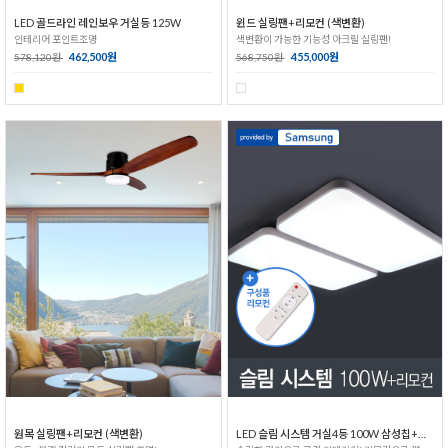
LED 골드라인 레인보우 거실등 125W
윈드 실링팬+리모컨 (색변환)
인테리어 포인트조명
색변환이 가능한 기능성 아크릴 실링팬!
462,500원
455,000원
578,120원
568,750원
원목 실링팬+리모컨 (색변환)
LED 슬림 시스템 거실4등 100W 삼성칩+리모컨