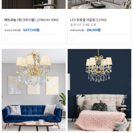
메트로놈 9등(크리스탈), [20Wx8+30W]
LED 트윙클 거실등 [125W]
LG
별 무늬의 귀여운 조명
3,457,140원
286,000원
4,321,420원
338,000원