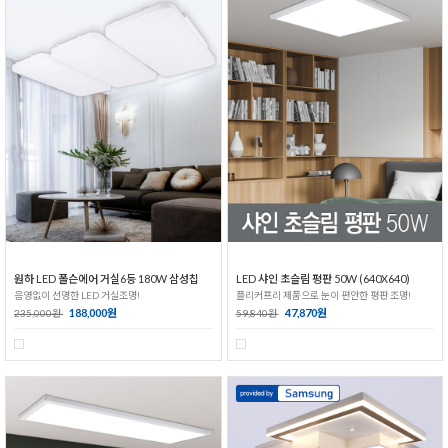
원하 LED 폴슨에어 거실6등 180W 삼성칩
LED 샤인 초슬림 평판 50W (640X640)
음영없이 선명한 LED 거실조명!
플리커프리 제품으로 눈이 편안한 평판 조명!
188,000원
47,870원
235,000원
59,840원