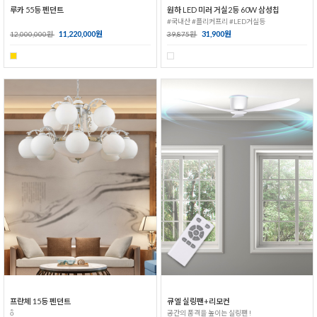
루카 55등 펜던트
원하 LED 미러 거실2등 60W 삼성칩
#국내산 #플리커프리 #LED거실등
11,220,000원
31,900원
12,000,000원
39,875원
프란체 15등 펜던트
큐엘 실링팬+리모컨
ȭ
공간의 품격을 높이는 실링팬 !