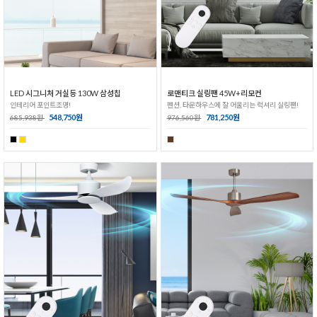
LED 시그니처 거실등 130W 삼성칩
로맨티크 실링팬 45W+리모컨
인테리어 포인트조명!
펜션, 타운하우스에 잘 어울리는 럭셔리 실링팬!
548,750원
781,250원
685,938원
976,560원