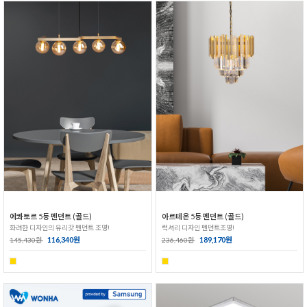
에콰토르 5등 펜던트 (골드)
아르테온 5등 펜던트 (골드)
화려한 디자인의 유리갓 펜던트 조명!
럭셔리 디자인 펜던트조명!
116,340원
189,170원
145,430원
236,460원