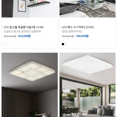
LED 실크솔 초슬림 거실4등 110W
LED 체스 3×3 직부 [225W]
초슬림 조명으로 모던하고 심플하게!
[혼합/블랙/화이트]
410,000원
594,000원
533,000원
702,000원