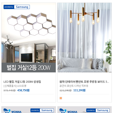
LED 벌집 거실12등 200W 삼성칩
원하 인테리어 팬던트 조명 주방등 보이드 5등 골드
[신제품출시] LED조명
공간의 포인트 디자인 직부등
458,750원
111,290원
573,440원
121,290원