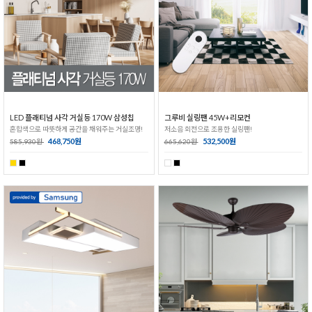
LED 플래티넘 사각 거실등 170W 삼성칩
그루비 실링팬 45W+리모컨
혼합색으로 따뜻하게 공간을 채워주는 거실조명!
저소음 회전으로 조용한 실링팬!
468,750원
532,500원
585,930원
665,620원