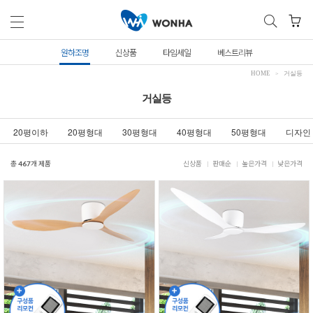
원하조명
신상품
타임세일
베스트리뷰
HOME
거실등
거실등
20평이하
20평형대
30평형대
40평형대
50평형대
디자인
총
467
개 제품
신상품
판매순
높은가격
낮은가격