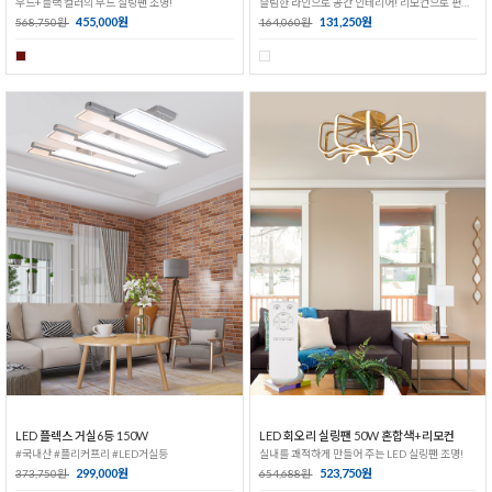
우드+블랙 컬러의 무드 실링팬 조명!
슬림한 라인으로 공간 인테리어! 리모컨으로 편리한 생활!
455,000원
131,250원
568,750원
164,060원
LED 플렉스 거실6등 150W
LED 회오리 실링팬 50W 혼합색+리모컨
#국내산 #플리커프리 #LED거실등
실내를 쾌적하게 만들어 주는 LED 실링팬 조명!
299,000원
523,750원
373,750원
654,688원