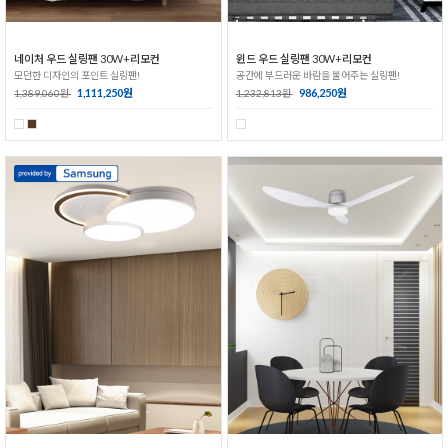
네이처 우드 실링팬 30W+리모컨
윈드 우드 실링팬 30W+리모컨
모던한 디자인의 포인트 실링팬!
공간에 부드러운 바람을 불어주는 실링팬!
1,111,250원
986,250원
1,389,060원
1,232,813원