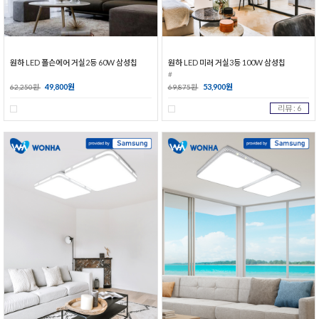
원하 LED 폴슨에어 거실2등 60W 삼성칩
원하 LED 미러 거실3등 100W 삼성칩
#
49,800원
53,900원
62,250원
69,875원
리뷰 : 6