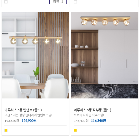
리뷰 : 1
아루히스 5등 펜던트 (골드)
아루히스 5등 직부등 (골드)
고급스러운 감성 인테리어 펜던트조명!
럭셔리 디자인 직부조명!
154,900원
116,340원
193,630원
145,430원