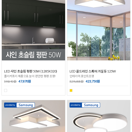
LED 샤인 초슬림 평판 50W (1285X320)
LED 골드라인 스퀘어 거실등 125W
플리커프리 제품으로 눈이 편안한 평판 조명!
인테리어 포인트조명
47,870원
423,750원
59,840원
529,688원