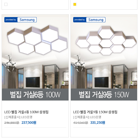
LED 벌집 거실6등 100W 삼성칩
LED 벌집 거실9등 150W 삼성칩
[신제품출시] LED조명
[신제품출시] LED조명
237,500원
331,250원
296,880원
414,060원