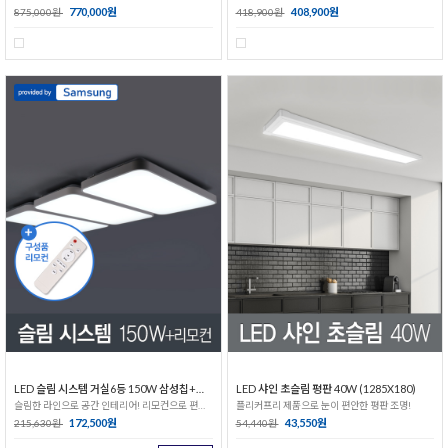
770,000원
408,900원
875,000원
418,900원
LED 슬림 시스템 거실6등 150W 삼성칩+리모컨
LED 샤인 초슬림 평판 40W (1285X180)
슬림한 라인으로 공간 인테리어! 리모컨으로 편리한 생활!
플리커프리 제품으로 눈이 편안한 평판 조명!
172,500원
43,550원
215,630원
54,440원