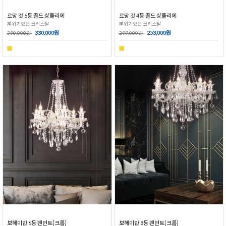
르망 갓 6등 골드 샹들리에
르망 갓 4등 골드 샹들리에
분위기있는 크리스탈
분위기있는 크리스탈
330,000원
253,000원
390,000원
299,000원
보헤미안 6등 펜던트[크롬]
보헤미안 8등 펜던트[크롬]