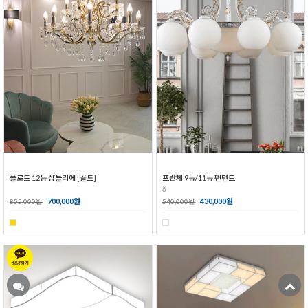
플로트 12등 샹들리에 [골드]
프란체 9등/11등 펜던트
ȭ
700,000원
430,000원
855,000원
540,000원