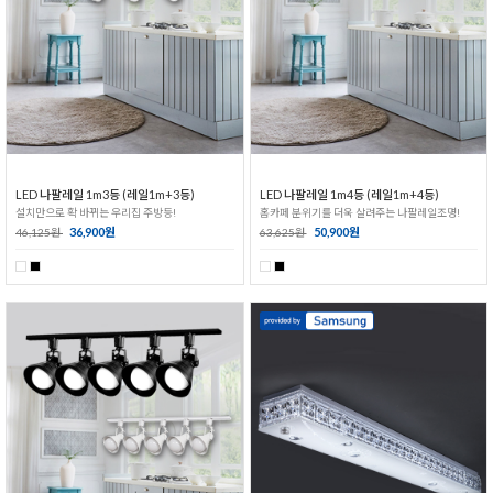
LED 나팔레일 1m3등 (레일1m+3등)
LED 나팔레일 1m4등 (레일1m+4등)
설치만으로 확 바뀌는 우리집 주방등!
홈카페 분위기를 더욱 살려주는 나팔레일조명!
36,900원
50,900원
46,125원
63,625원