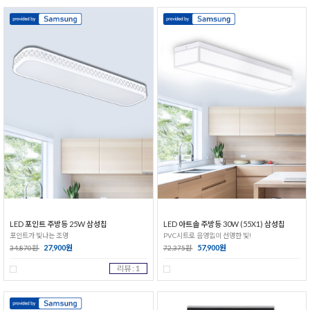
LED 포인트 주방등 25W 삼성칩
LED 아트솔 주방등 30W (55X1) 삼성칩
포인트가 빛나는 조명
PVC시트로 음영없이 선명한 빛!
27,900원
57,900원
34,870원
72,375원
리뷰 : 1