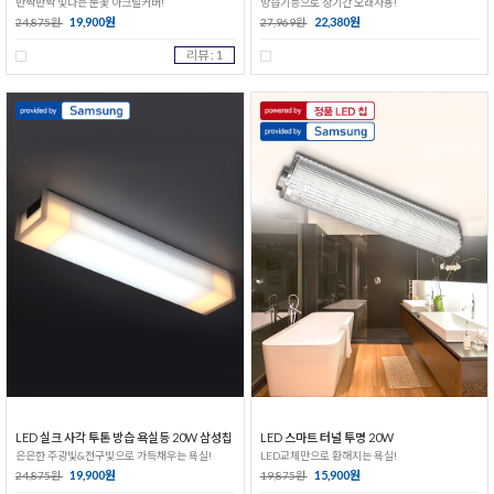
반짝반짝 빛나는 눈꽃 아크릴커버!
방습기능으로 장기간 오래사용!
19,900원
22,380원
24,875원
27,969원
리뷰 : 1
LED 실크 사각 투톤 방습 욕실등 20W 삼성칩
LED 스마트 터널 투명 20W
은은한 주광빛&전구빛으로 가득채우는 욕실!
LED교체만으로 환해지는 욕실!
19,900원
15,900원
24,875원
19,875원