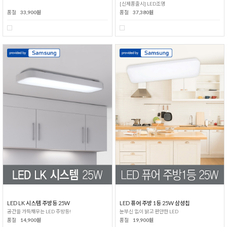
[신제품출시] LED조명
품절
33,900원
품절
37,380원
LED LK 시스템 주방등 25W
LED 퓨어 주방 1등 25W 삼성칩
공간을 가득채우는 LED 주방등!
눈부신 없이 밝고 편안한 LED
품절
14,900원
품절
19,900원