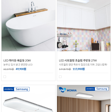
LED 하이든 욕실등 20W
LED 시트씰링 초슬림 주방등 27W
눈부신 없이 밝고 편안한 LED
시트씰링 원단 특유의 질감으로 더욱 고급스럽게!
49,900원
115,900원
62,370원
144,875원