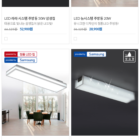
LED 라라 시스템 주방등 50W 삼성칩
LED 뉴시스템 주방등 20W
타공으로 빛나는 음영없이 밝은 LED빛!
유니크한 디자인의 정품LED 주방등!
52,900원
28,900원
66,125원
36,125원