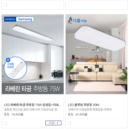
LED 라베린 타공 주방등 75W 삼성칩+리모컨
LED 블루밍 주방등 30W
슬림한 라인으로 공간 인테리어! 리모컨으로 편리한 생활!
인테리어 스타일링에 특별함을 더하다!
품절
70,430원
품절
25,900원
리뷰 : 1