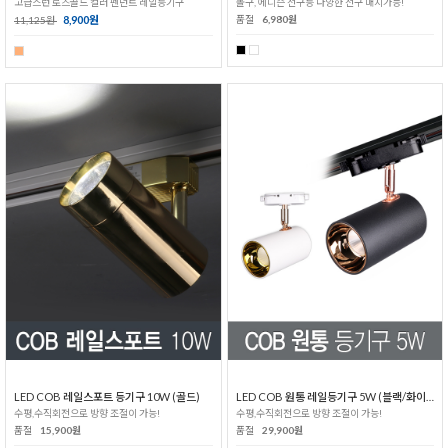
고급스런 로즈골드 컬러 펜던트 레일등기구
볼구, 에디슨 전구등 다양한 전구 매치가능!
8,900원
품절
6,980원
11,125원
LED COB 레일스포트 등기구 10W (골드)
LED COB 원통 레일등기구 5W (블랙/화이트)
수평,수직회전으로 방향 조절이 가능!
수평,수직회전으로 방향 조절이 가능!
품절
15,900원
품절
29,900원