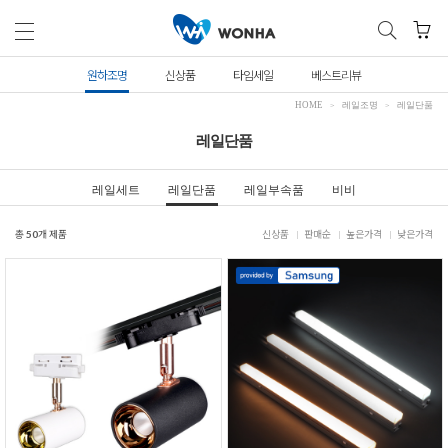
원하조명
신상품
타임세일
베스트리뷰
HOME
레일조명
레일단품
레일단품
레일세트
레일단품
레일부속품
비비
총
50
개 제품
신상품
판매순
높은가격
낮은가격