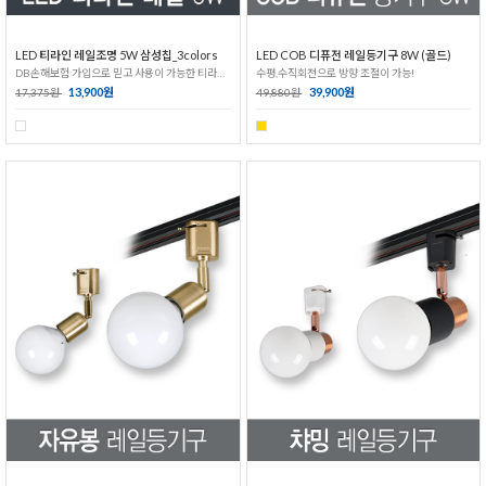
LED 티라인 레일조명 5W 삼성칩_3colors
LED COB 디퓨전 레일등기구 8W (골드)
DB손해보험 가입으로 믿고 사용이 가능한 티라인 레일조명
수평,수직회전으로 방향 조절이 가능!
13,900원
39,900원
17,375원
49,880원