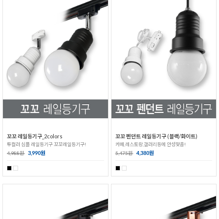
꼬꼬 레일등기구_2colors
꼬꼬 펜던트 레일등기구 (블랙/화이트)
투컬러 심플 레일등기구 꼬꼬레일등기구!
카페,레스토랑,갤러리등에 안성맞춤!
3,990원
4,380원
4,988원
5,475원