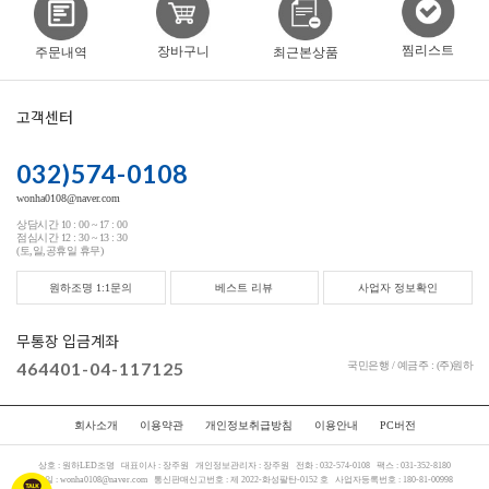
찜리스트
장바구니
주문내역
최근본상품
고객센터
032)574-0108
wonha0108@naver.com
상담시간 10 : 00 ~ 17 : 00
점심시간 12 : 30 ~ 13 : 30
(토,일,공휴일 휴무)
원하조명 1:1문의
베스트 리뷰
사업자 정보확인
무통장 입금계좌
464401-04-117125
국민은행 / 예금주 : (주)원하
회사소개
이용약관
개인정보취급방침
이용안내
PC버전
상호 :
원하LED조명
대표이사 :
장주원
개인정보관리자 :
장주원
전화 :
032-574-0108
팩스 :
031-352-8180
메일 :
wonha0108@naver.com
통신판매신고번호 :
제 2022-화성팔탄-0152 호
사업자등록번호 :
180-81-00998