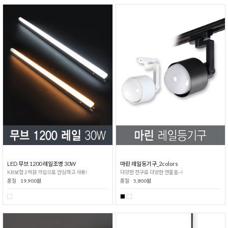
LED 무브 1200 레일조명 30W
마린 레일등기구_2colors
KB보험 2억원 가입으로 안심하고 사용!
다양한 전구로 다양한 연출을~!
품절
19,900원
품절
5,800원