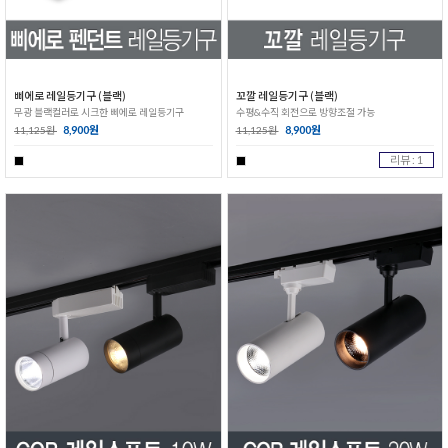
삐에로 레일등기구 (블랙)
꼬깔 레일등기구 (블랙)
무광 블랙컬러로 시크한 삐에로 레일등기구
수평&수직 회전으로 방향조절 가능
8,900원
8,900원
11,125원
11,125원
리뷰 : 1