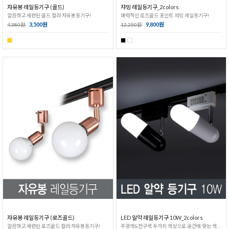
자유봉 레일등기구 (골드)
챠밍 레일등기구_2colors
깔끔하고 세련된 골드 컬러 자유봉등기구!
매력적인 로즈골드 포인트 챠밍 레일등기구!
3,500원
9,800원
4,380원
12,250원
자유봉 레일등기구 (로즈골드)
LED 알약 레일등기구 10W_2colors
깔끔하고 세련된 로즈골드 컬러 자유봉등기구!
주광색&전구색 두가지 색상으로 공간에 맞는 색상을 선택하세요!