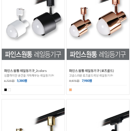
파인스 원통 레일등기구_2colors
파인스 원통 레일등기구 (로즈골드)
심플하지만 공간을 가득채우는 레일등기구!
고급스러운 로즈골드색상 레일등기구!
5,380원
7,980원
6,725원
9,975원