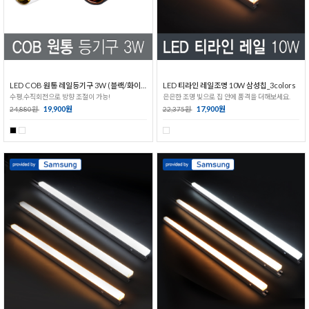
LED COB 원통 레일등기구 3W (블랙/화이트)
LED 티라인 레일조명 10W 삼성칩_3colors
수평,수직회전으로 방향 조절이 가능!
은은한 조명 빛으로 집 안에 품격을 더해보세요.
19,900원
17,900원
24,880원
22,375원