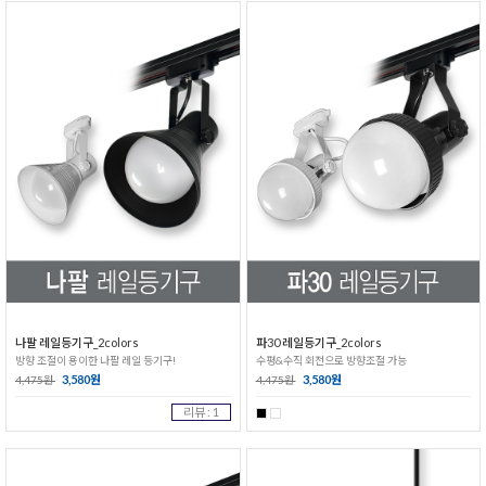
나팔 레일등기구_2colors
파30 레일등기구_2colors
방향 조절이 용이한 나팔 레일 등기구!
수평&수직 회전으로 방향조절 가능
3,580원
3,580원
4,475원
4,475원
리뷰 : 1