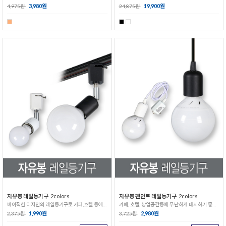
3,980원
19,900원
4,975원
24,875원
자유봉 레일등기구_2colors
자유봉 펜던트 레일등기구_2colors
베이직한 디자인의 레일등기구로 카페,호텔 등에 잘 어울리는 조명!
카페, 호텔, 상업공간등에 무난하게 매치하기 좋은 펜던트 레일등기구!
1,990원
2,980원
2,375원
3,725원