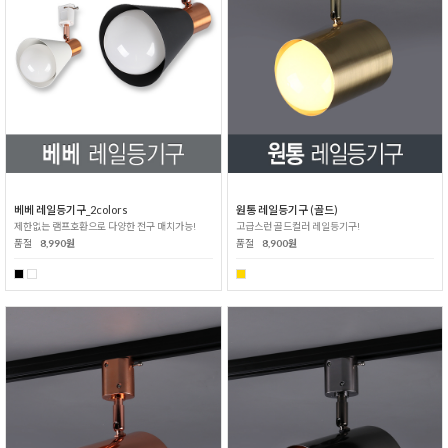
베베 레일등기구_2colors
원통 레일등기구 (골드)
제한없는 램프호환으로 다양한 전구 매치가능!
고급스런 골드컬러 레일등기구!
품절
8,990원
품절
8,900원