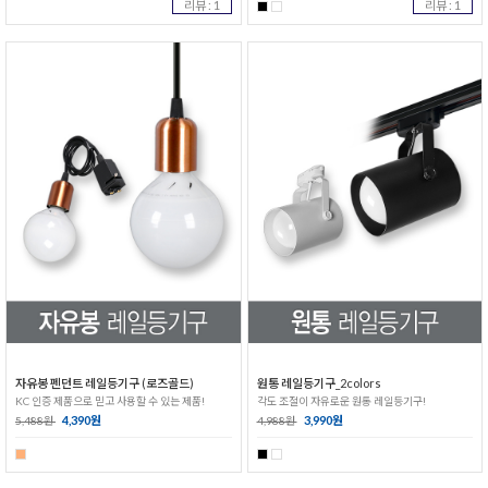
리뷰 : 1
리뷰 : 1
자유봉 펜던트 레일등기구 (로즈골드)
원통 레일등기구_2colors
KC 인증 제품으로 믿고 사용할 수 있는 제품!
각도 조절이 자유로운 원통 레일등기구!
4,390원
3,990원
5,488원
4,988원