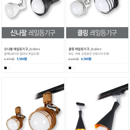
신나팔 레일등기구_2colors
클링 레일등기구_2colors
블랙&화이트 컬러의 레일조명!
복도, 카페, 상업공간 인테리어 조명!
5,580원
6,580원
6,975원
8,225원