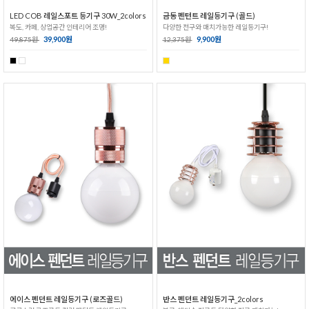
LED COB 레일스포트 등기구 30W_2colors
금동 펜턴트 레일등기구 (골드)
복도, 카페, 상업공간 인테리어 조명!
다양한 전구와 매치가능한 레일등기구!
39,900원
9,900원
49,875원
12,375원
에이스 펜던트 레일등기구 (로즈골드)
반스 펜던트 레일등기구_2colors