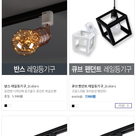
반스 레일등기구_2colors
큐브 펜던트 레일등기구_2colors
모던한 디자인에 로즈골드 포인트 레일조명!
고급스러운 큐브모양 펜던트!
품절
5,980원
7,980원
9,975원
리뷰 : 3