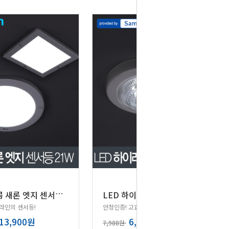
L
ED 코콤 새론 엣지 센서등 21W (원형/사각)
L
ED 하이라이트 아크릴 센서등 15W 삼성칩
라인의 센서등!
안정인증! 고효율 LED원형 센서등
13,900원
6,390원
7,988원