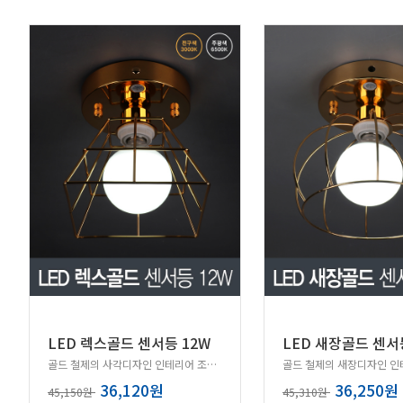
LED 렉스골드 센서등 12W
LED 새장골드 센서
골드 철제의 사각디자인 인테리어 조명 센서등!
36,120원
36,250원
45,150원
45,310원