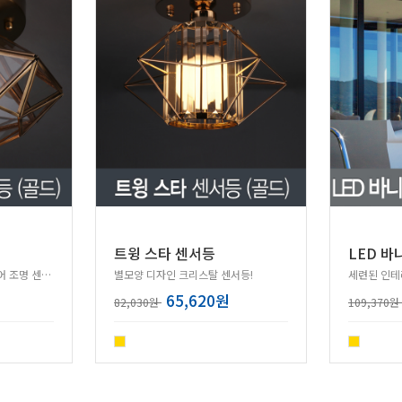
트윙 스타 센서등
골드 컬러의 빈지티 인테리어 조명 센서등!
별모양 디자인 크리스탈 센서등!
세련된 인테
65,620원
82,030원
109,370원