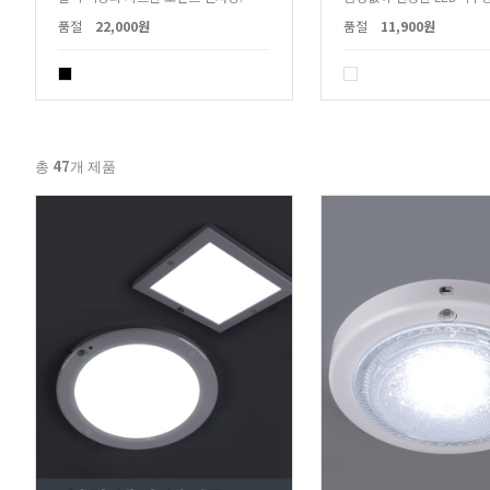
품절
22,000원
품절
11,900원
47
총
개 제품