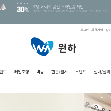
로그인
회원가입
장바
인트
레일조명
벽등
현관/센서
스탠드
실내/실외