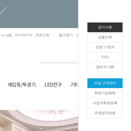
오늘하루 열지않음
공지사항
0
마이페이지
주문조회
즐겨찾기
고객센터
카카오톡채널/상담
구니(
)
상품리뷰
조명 1:1문의
FAQ
장바구니(
0
)
매입등/투광기
LED전구
기타/잡화
생활/건강
조명 고객센터
회원가입혜택
HOME
>
현관/센서
>
센서등
사업자회원등록
조명설치방법