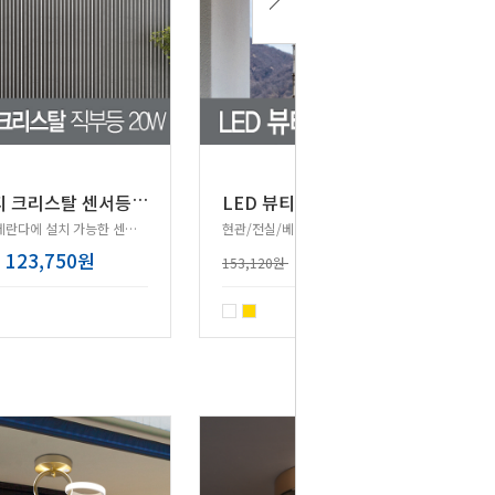
L
ED 뷰티 크리스탈 센서등 20W
LED 뷰티 센서등 20W
현관/전실/베란다에 설치 가능한 센서등!
현관/전실/베란다에 설치 가능한 센서등!
123,750원
122,500원
153,120원