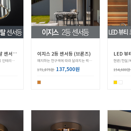
끌
레르 원형 크리스탈 센서등 (골드)
이지스 2등 센서등 (브론즈)
고급스러운 크리스탈 소재의 인테리어 조명 센서등!
매치하는 전구색에 따라 달라지는 럭셔리 센서등!
137,500원
171,875원
154,680원