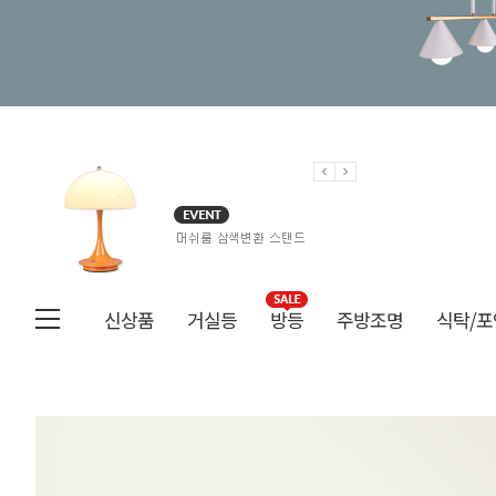
신상품
거실등
방등
주방조명
식탁/포