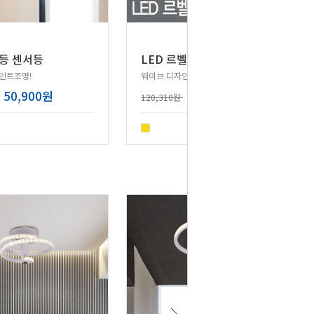
2등 센서등
LED 르벨라 센서등 20W
인트조명!
웨이브 디자인의 럭셔리 LED 센서등!
50,900원
96,250원
120,310원