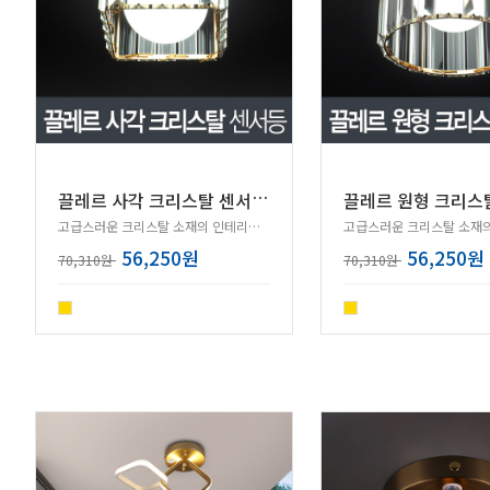
끌
레르 사각 크리스탈 센서등 (골드)
고급스러운 크리스탈 소재의 인테리어 조명 센서등!
56,250원
56,250원
70,310원
70,310원