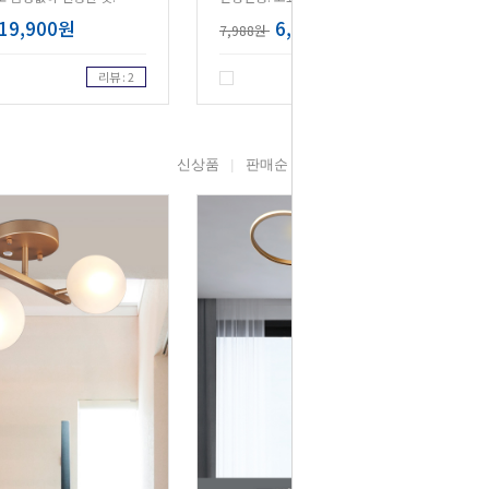
19,900원
6,390원
7,988원
리뷰 : 2
리뷰 : 2
신상품
판매순
높은가격
낮은가격