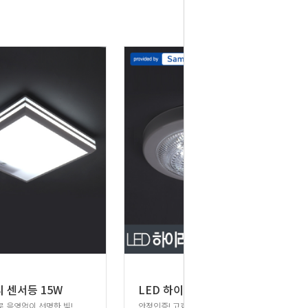
L
ED 하이라이트 아크릴 센서등 15W 삼성칩
리 센서등 15W
 음영없이 선명한 빛!
안정인증! 고효율 LED원형 센서등