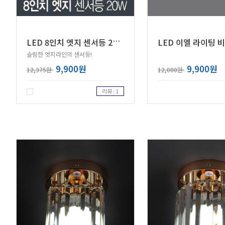
L
ED 8인치 엣지 센서등 20W 보급형 (원형/사각)
슬림한 엣지라인의 센서등!
9,900원
9,900원
12,375원
12,000원
리뷰 : 1