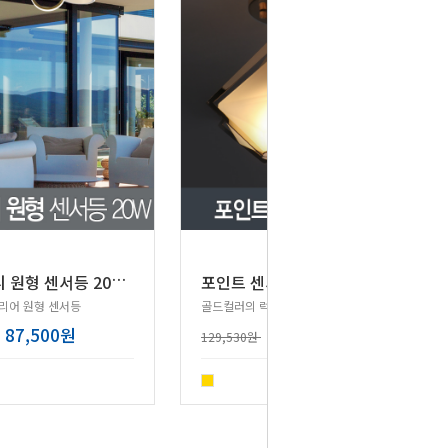
L
ED 바니 원형 센서등 20W (골드)
포인트 센서등
리어 원형 센서등
골드컬러의 럭셔리 인테리어 조명 센서등!
87,500원
103,620원
129,530원