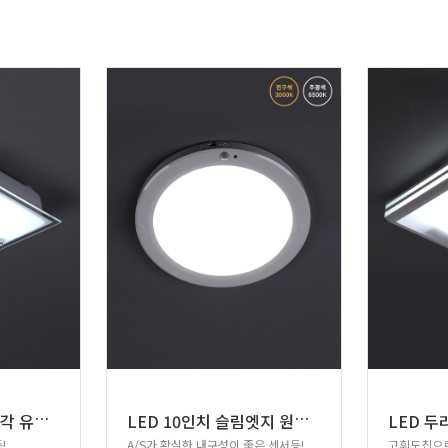
L
ED 샌딩 화이트 사각 유리철판 직부등 15W
L
ED 10인치 슬림엣지 원형 센서등 20W
LED 두
!
A/S가 확실한 내구성이 좋은 센서등!
고휘도칩으로