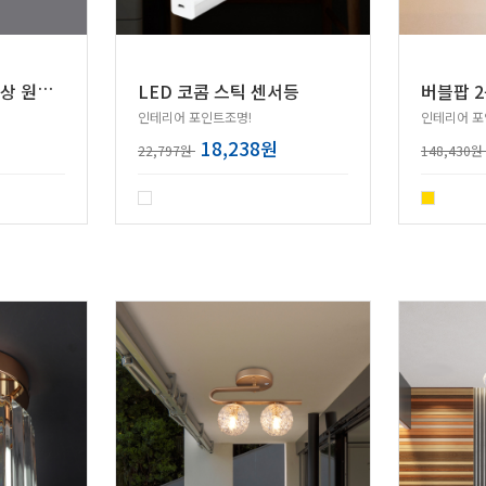
L
ED 이엘 라이팅 비상 원형 센서등 15W
LED 코콤 스틱 센서등
버블팝 
인테리어 포인트조명!
인테리어 포
18,238원
22,797원
148,430원