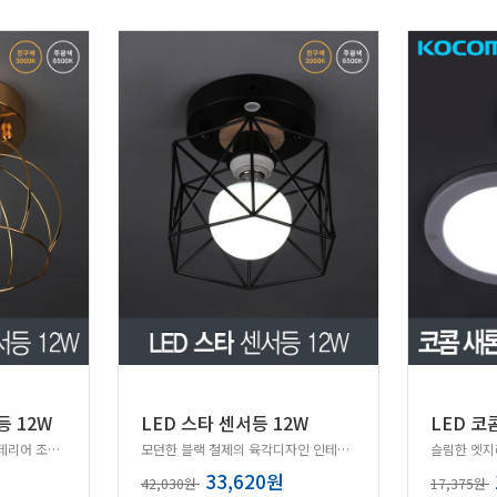
등 12W
LED 스타 센서등 12W
골드 철제의 새장디자인 인테리어 조명 센서등!
모던한 블랙 철제의 육각디자인 인테리어 조명 센서등!
슬림한 엣지
33,620원
42,030원
17,375원