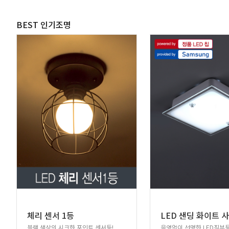
BEST 인기조명
체리 센서 1등
블랙 색상의 시크한 포인트 센서등!
음영없이 선명한 LED직부등