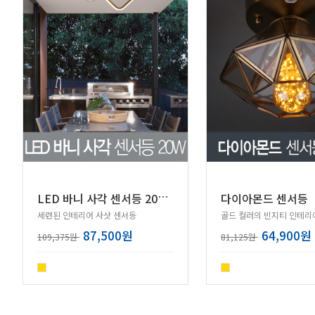
L
ED 바니 사각 센서등 20W (골드)
다이아몬드 센서등
세련된 인테리어 사삿 센서등
87,500원
64,900원
109,375원
81,125원