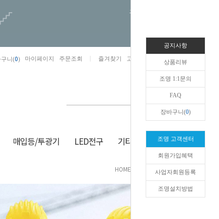
오늘하루 열지않음
공지사항
0
마이페이지
주문조회
즐겨찾기
고객센터
카카오톡채널/상담
구니(
)
상품리뷰
조명 1:1문의
FAQ
장바구니(
0
)
매입등/투광기
LED전구
기타/잡화
생활/건강
조명 고객센터
회원가입혜택
HOME
>
기타/잡화
>
잡화/작업용품
사업자회원등록
조명설치방법