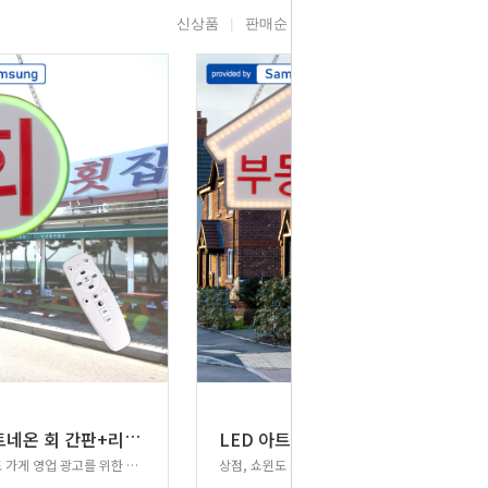
신상품
판매순
높은가격
낮은가격
L
ED 아트네온 회 간판+리모컨(혼합색)
L
ED 아트네온 부동산 간판+리모컨(혼합색)
상점, 쇼윈도 가게 영업 광고를 위한 새로운 광고!
상점, 쇼윈도 가게 영업 광고를 위한 새로운 광고!