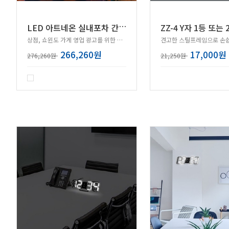
L
ED 아트네온 실내포차 간판+리모컨(혼합색)
상점, 쇼윈도 가게 영업 광고를 위한 새로운 광고!
266,260원
17,000원
276,260원
21,250원