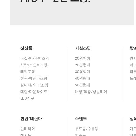
신상품
거실조명
방
거실/방/주방조명
20평이하
안
식탁/포인트조명
20평형대
아이
레일조명
30평형대
작
현관/베란다조명
40평형대
드
실내/실외 벽조명
50평형대
매립/다운라이트
대형/복층/샹들리에
LED전구
현관/베란다
스탠드
실
인테리어
무드등/수유등
가
센서등
학습용
지