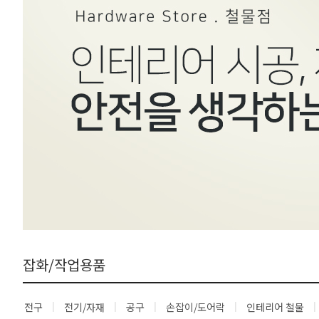
잡화/작업용품
전구
전기/자재
공구
손잡이/도어락
인테리어 철물