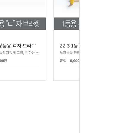
Z
Z-5 공장등용 ㄷ자 브라켓(100W~150W)
ZZ-3 1등용 투광등 거치대
공장등이 흔들리지않게 고정, 원하는 각도로 공장등 조절가능!
투광등을 편리하게 이동,관리할 수 있는 거치대
000원
품절
6,000원