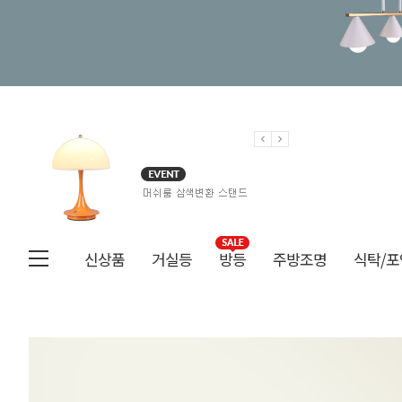
신상품
거실등
방등
주방조명
식탁/포