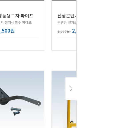
투광등용ㄱ자 파이프
잔광콘덴서
외벽 설치시 필수 파이프!
간편한 설치로 잔광현상해결!
5,500원
2,000원
2,500원
리뷰 : 3