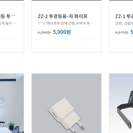
Z
Z-4 Y자 1등 또는 2등 투광등 삼각대
ZZ-2 투광등용-자 파이프
ZZ-1 
견고한 스틸프레임으로 손쉽게 높이 조절과 이동보관이 편리합니다!
\"ㄱ\"파이프와 함께 간판,외벽에 투광등 설치시 필수!
간판, 건물
5,000원
6,250원
6,875원