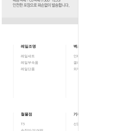
레일조명
벽조명
레일세트
인테리어
레일부속품
갤러리벽등(그림벽등)
레일단품
외부등/실외등
철물점
기획전
T5
선물기획전
손잡이/도어락