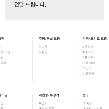
조명
주방/욕실 조명
식탁/포인트 조명
방
주방등
2인 식탁
방 조명
욕실등
4인 식탁
은방
6인 식탁
레스룸
대형 식탁
포인트
샹들리에
외조명
매입등/투광기
전구
로등
투광기
LED전구
중등
계단/발목등
LED에디슨전구