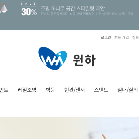
로그인
회원가입
장바
인트
레일조명
벽등
현관/센서
스탠드
실내/실외