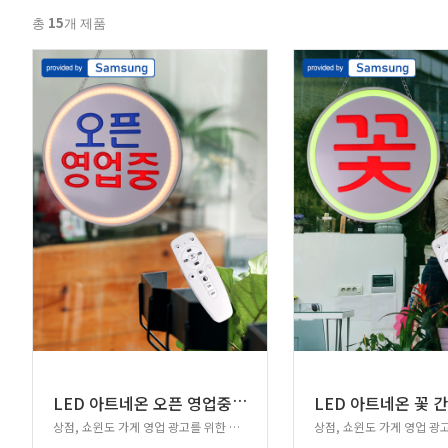
15
총
개 제품
L
ED 아트네온 오픈 영업중 간판+리모컨(혼합색)
상점, 쇼윈도 가게 영업 광고를 위한 새로운 광고!