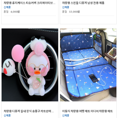
차량용 휴지케이스 티슈커버 크리에이티브 카트리지 인테리어 소품
차량용 스핀들 디퓨저 남성 전용 제품
신제품
신제품
품절
6,000원
품절
15,000원
차량용 디퓨저 실내 장식 송풍구 카트안에 향수
이동식 차량용 여행 매트 미디어 차량용 매트
신제품
신제품