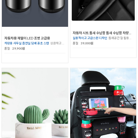
자동차 시트 틈새 수납함 틈새 수납함 차량용 장식 용품
실용적이고 고급스런 디자인
틈새공간 잘 활용하기
자동차용 재떨이 LED 조명 고급용
품절
39,000원
차량용 사무실 흡연실 담배 꽁초 스텐
상큼하고 깨끗한 환경
품절
29,900원