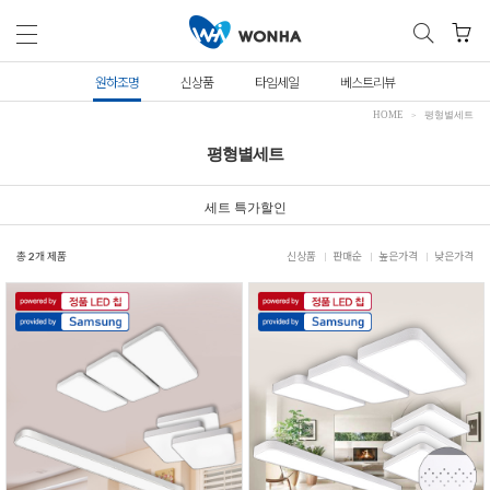
원하조명
신상품
타임세일
베스트리뷰
HOME
평형별세트
평형별세트
세트 특가할인
총
2
개 제품
신상품
판매순
높은가격
낮은가격