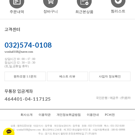
찜리스트
장바구니
주문내역
최근본상품
고객센터
032)574-0108
wonha0108@naver.com
상담시간 10 : 00 ~ 17 : 00
점심시간 12 : 30 ~ 13 : 30
(토,일,공휴일 휴무)
원하조명 1:1문의
베스트 리뷰
사업자 정보확인
무통장 입금계좌
464401-04-117125
국민은행 / 예금주 : (주)원하
회사소개
이용약관
개인정보취급방침
이용안내
PC버전
상호 :
원하LED조명
대표이사 :
장주원
개인정보관리자 :
장주원
전화 :
032-574-0108
팩스 :
031-352-8180
메일 :
wonha0108@naver.com
통신판매신고번호 :
제 2022-화성팔탄-0152 호
사업자등록번호 :
180-81-00998
주소 :
경기도 화성시 팔탄면 온천로460번길 27 (주)원하