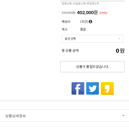
방등3개+거실등1개+주방등1개
402,000
원
530,000원
(
24
%)
배송비
(조건)
재고
품절
0
원
총 상품 금액
상품이 품절되었습니다.
상품상세정보