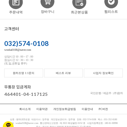
찜리스트
장바구니
주문내역
최근본상품
고객센터
032)574-0108
wonha0108@naver.com
상담시간 10 : 00 ~ 17 : 00
점심시간 12 : 30 ~ 13 : 30
(토,일,공휴일 휴무)
원하조명 1:1문의
베스트 리뷰
사업자 정보확인
무통장 입금계좌
464401-04-117125
국민은행 / 예금주 : (주)원하
회사소개
이용약관
개인정보취급방침
이용안내
PC버전
상호 :
원하LED조명
대표이사 :
장주원
개인정보관리자 :
장주원
전화 :
032-574-0108
팩스 :
031-352-8180
메일 :
wonha0108@naver.com
통신판매신고번호 :
제 2022-화성팔탄-0152 호
사업자등록번호 :
180-81-00998
주소 :
경기도 화성시 팔탄면 온천로460번길 27 (주)원하