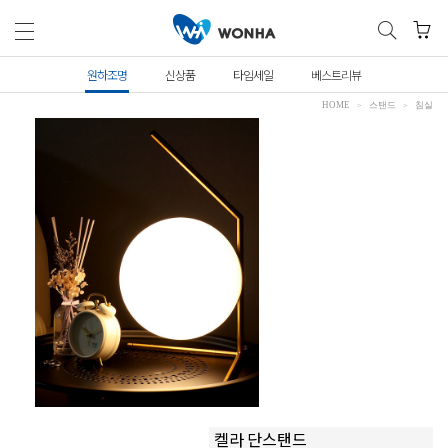
원하조명
신상품
타임세일
베스트리뷰
HOME
스탠드
침실
켈라 단스탠드