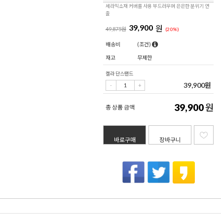
세라믹소재 커버를 사용 부드러우며 은은한 분위기 연
출
39,900
원
49,875원
(
20
%)
배송비
(조건)
재고
무제한
켈라 단스탠드
39,900
원
39,900
원
총 상품 금액
바로구매
장바구니